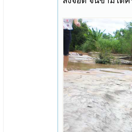
ลงจอด จนข้ามได้คร