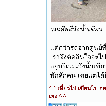
รถเสียที่วังน้ำเขียว
แต่กว่ารถจากศูนย์ท
เราจึงตัดสินใจจะไปด
อยู่บริเวณวังน้ำเขี
พักสักคน เคยแต่ได้ยิน
^ ^
เที่ยวไป เขียนไป อ
เอง
^ ^