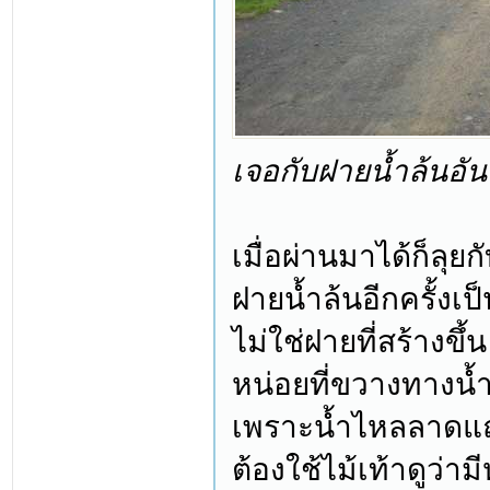
เจอกับฝายน้ำล้นอัน
เมื่อผ่านมาได้ก็ลุย
ฝายน้ำล้นอีกครั้งเป็
ไม่ใช่ฝายที่สร้างขึ
หน่อยที่ขวางทางน้
เพราะน้ำไหลลาดแถมย
ต้องใช้ไม้เท้าดูว่