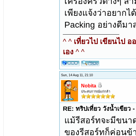
เครื่องครัวต่างๆ ส
เพียงแจ้งว่าอยากไ
Packing อย่างดีมาส
^ ^
เที่ยวไป เขียนไป อ
เอง
^ ^
Sun, 14 Aug 11, 21:10
Nobita
ประสบการณ์แก่กล้า
RE: ทริปเที่ยว วังน้ำเขีย
แม้รีสอร์ทจะมีขนาดใ
ของรีสอร์ทก็ค่อน