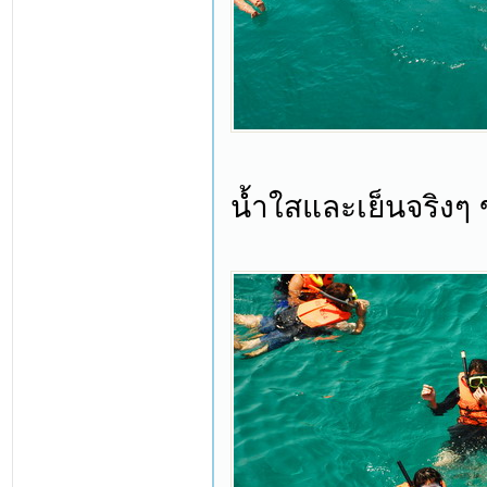
น้ำใสและเย็นจริงๆ