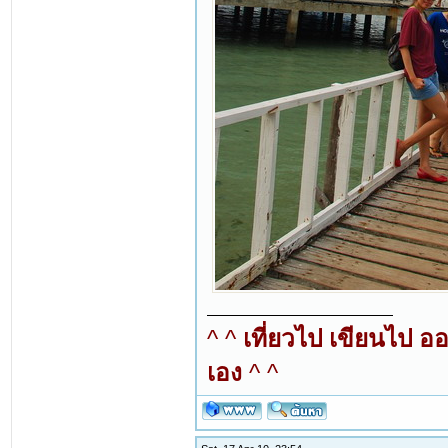
^ ^
เที่ยวไป เขียนไป อ
เอง
^ ^