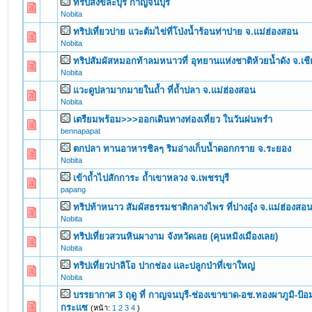
ทริปสังขละบุรี กาญจนบุรี
0 Vote(s) - 0 out of 5 in Average
1
2
3
4
5
Nobita
ทริปเที่ยวปาย แวะต้มไข่ที่โป่งน้ำร้อนท่าปาย จ.แม่ฮ่องสอน
0 Vote(s) - 0 out of 5 in Average
1
2
3
4
5
Nobita
ทริปสัมผัสหมอกท้าลมหนาวที่ อุทยานแห่งชาติห้วยน้ำดัง จ.เชี
0 Vote(s) - 0 out of 5 in Average
1
2
3
4
5
Nobita
แวะดูปลามากมายในถ้ำ ที่ถ้ำปลา จ.แม่ฮ่องสอน
0 Vote(s) - 0 out of 5 in Average
1
2
3
4
5
Nobita
เตรียมพร้อม>>>ออกเดินทางท่องเที่ยว ในวันฝนพรำ
0 Vote(s) - 0 out of 5 in Average
1
2
3
4
5
bennapapat
ตกปลา ทานอาหารชิลๆ ริมอ่างเก็บน้ำดอกกราย จ.ระยอง
0 Vote(s) - 0 out of 5 in Average
1
2
3
4
5
Nobita
เข้าถ้ำไปสักการะ ถ้ำเขาหลวง จ.เพชรบุรี
0 Vote(s) - 0 out of 5 in Average
1
2
3
4
5
papang
ทริปท้าหนาว สัมผัสธรรมชาติกลางไพร ที่ปางอุ๋ง จ.แม่ฮ่องสอ
0 Vote(s) - 0 out of 5 in Average
1
2
3
4
5
Nobita
ทริปเที่ยวสวนหินผางาม จังหวัดเลย (คุนหมิงเมืองเลย)
0 Vote(s) - 0 out of 5 in Average
1
2
3
4
5
Nobita
ทริปเที่ยวปาลิโอ ปากช่อง และปลูกป่าที่เขาใหญ่
0 Vote(s) - 0 out of 5 in Average
1
2
3
4
5
Nobita
บรรยากาศ 3 ฤดู ที่ กาญจนบุรี-ช่องเขาขาด-อช.ทองผาภูมิ-ป้อมปี
0 Vote(s) - 0 out of 5 in Average
1
2
3
4
5
กระแซ
(หน้า:
1
2
3
4
)