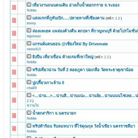
เที่ยวงานถนนคนเดิน อ่างเก็บน้ำดอกกราย จ.ระยอง
0 Vote(s) - 0 out of 5 in Average
1
2
3
4
5
Nobita
แสงแรกที่ภูทับเบิก.....ปลายทางที่เชียงคาน
(หน้า:
1
2
)
0 Vote(s) - 0 out of 5 in Average
1
2
3
4
5
bonny
ล่องแพเธค แพล่องค้างคืน ตกปลา ที่กาญจนบุรี ด้วยโปรโมชั่น
0 Vote(s) - 0 out of 5 in Average
1
2
3
4
5
bigshowz
แกรนด์แคนยอน @เชียงใหม่ By Drivemate
0 Vote(s) - 0 out of 5 in Average
1
2
3
4
5
nemo413
ยิงปืน เที่ยวเขื่อน ค้างแรมที่เขาใหญ่
(หน้า:
1
2
)
1 Vote(s) - 5 out of 5 in Average
1
2
3
4
5
Nobita
ทริปเที่ยวน่าน วันที่ 2 ดอยภูคา บ่อเกลือ วัดพระธาตุเขาน้อย
0 Vote(s) - 0 out of 5 in Average
1
2
3
4
5
Nobita
ปูเปรี้ยวเกาะล้าน 0
0 Vote(s) - 0 out of 5 in Average
1
2
3
4
5
chai09
<...น่าน...>...น่านสิ...น่านแน่ะ...น่านงัย...น่านนนนไช่เลย...น
0 Vote(s) - 0 out of 5 in Average
1
2
3
4
5
2
3
)
หวานใจ
น้ำตกสาริกา จ.นครนายก
0 Vote(s) - 0 out of 5 in Average
1
2
3
4
5
Nobita
ทริปท้าร้อน รับลมหนาว ที่ไร่คุณกุล วังน้ำเขียว นครราชสีมา
0 Vote(s) - 0 out of 5 in Average
1
2
3
4
5
Nobita