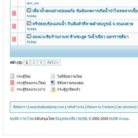
bon_nui
เที่ยวน้ำตกอย่างปลอดภัย ข้อสังเกตการเกิดน้ำป่าไหลหลากเบื้อ
0 Vote(s) - 0 out of 5 in Average
1
2
3
4
5
Nobita
ทริปหลบร้อนเล่นน้ำ กินส้มตำที่หาดคำสมบูรณ์ จ.หนองคาย
0 Vote(s) - 0 out of 5 in Average
1
2
3
4
5
Nobita
ลองแวะชิมร้านกาแฟ ช้างชะลูด วังน้ำเขียว นครราชสีมา
0 Vote(s) - 0 out of 5 in Average
1
2
3
4
5
Nobita
หน้า (3):
1
2
3
ถัดไป »
กระทู้ใหม่
ไม่มีข้อความใหม่
กระทู้ร้อนแรง (ใหม่)
มีข้อความของคุณ
กระทู้ร้อนแรง (เก่า)
กระทู้ถูกปิดแล้ว
ติดต่อเรา
|
www.thaibuddytrip.com
|
กลับด้านบน
|
Return to Content
|
Lite (Archive
MyBB ภาษาไทย
สนับสนุนโดย
ข้อมูลท่องเที่ยว
MyBB
, © 2002-2026
MyBB Group
.