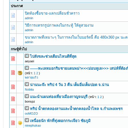
ประกาศ
ปิดห้องซื้อขาย-แลกเปลี่ยนชั่วคราว
admin
วิธีการแทรกรูปภาพลงในกระทู้ ให้ดูสวยงาม
admin
ขนาดภาพที่เหมาะๆ ในการลงในเว็บบอร์ดนี้ คือ 480x360 px นะค
admin
กระทู้ทั่วไป
ไปสังขละช่วงเดือนไหนดีที่สุด
0 Vote(s) - 0 out of 5 in Average
1
2
3
4
5
aeyaei
-------ทะเลหมอกริมชายแดนพม่า<<<ม่อนทูเล>>> เสน่ห์ที่ต้
0 Vote(s) - 0 out of 5 in Average
1
2
3
4
5
(หน้า:
1
2
)
พลายแก้ว
น่านนะจ๊ะ ทริป 4 วัน 3 คืน เต็มอิ่มเต็มปอด จ.น่าน
0 Vote(s) - 0 out of 5 in Average
1
2
3
4
5
Nobita
แนะนำแผนท่องเที่ยวเมืองกาญจนบุรี
(หน้า:
1
2
)
0 Vote(s) - 0 out of 5 in Average
1
2
3
4
5
bonspz
ทริป น้ำตกคลองลานและน้ำตกคลองน้ำไหล จ.กำแพงเพชร
0 Vote(s) - 0 out of 5 in Average
1
2
3
4
5
ooMOZO
เหนื่อยนัก พักที่ทุ่งดอกกระเจียว ชัยภูมิ
0 Vote(s) - 0 out of 5 in Average
1
2
3
4
5
ninephukao