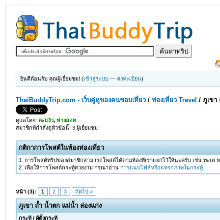
ยินดีต้อนรับ คุณผู้เยี่ยมชม! (
เข้าสู่ระบบ
—
ลงทะเบียน
)
ThaiBuddyTrip.com - เว็บคู่หูของคนชอบเที่ยว
/
ท่องเที่ยว Travel
/
ภูเขา 
ดูแลโดย:
ตะแง้ว
,
ฟางลอย
สมาชิกที่กำลังดูหัวข้อนี้: 3 ผู้เยี่ยมชม
กติกาการโพสต์ในห้องท่องเที่ยว
1. การโพสต์ทริปของสมาชิกสามารถโพสต์ได้ตามห้องที่เราแยกไว้ให้นะครับ เช่น ทะเล หรือ ภ
2. เพื่อให้การโพสต์กระทู้สวยงาม กรุณาอ่าน
การแนบไฟล์หรือแทรกภาพในกระทู้
หน้า (3):
1
2
3
ถัดไป »
ภูเขา ถ้ำ น้ำตก แม่น้ำ ล่องแก่ง
กระทู้
/
ผู้ตั้งกระทู้