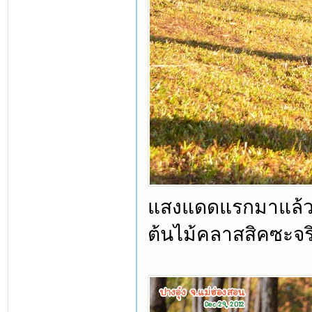
แสงแดดแรกมาแล้ว ขั
ต้นไม้คลาสสิคซะจร