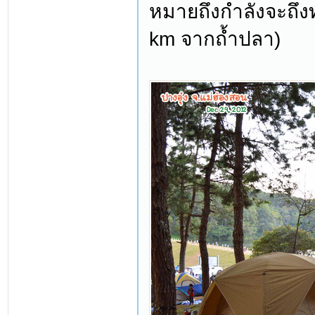
หมายถึงกำลังจะถึงท
km จากถ้ำปลา)