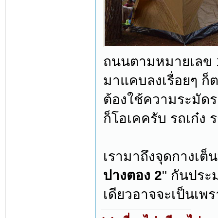
ถนนตามหมายเลข 10
มาแคบลงเรื่อยๆ ก็
ต้องใช้ความระมัดร
ก็โอเคครับ รถเก๋ง
เรามาถึงจุดกางเต็นท์
ปางตอง 2
" กันประ
เดียวอาจจะเป็นเพร