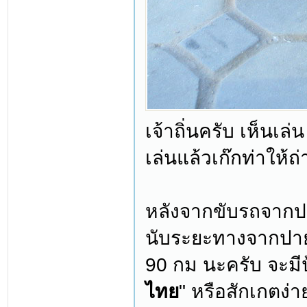
เจ้าถิ่นครับ เห็นเล
เล่นแล้วเก๊กท่าให้ถ
หลังจากขับรถจากป
นับระยะทางจากปาย
90 กม นะครับ จะมีป้
ไทย
" หรือสักเกตง่