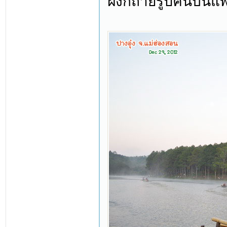
ฝั่งก็ถ่ายรูปคนบนแ