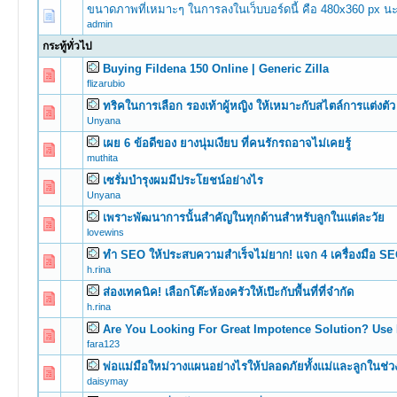
ขนาดภาพที่เหมาะๆ ในการลงในเว็บบอร์ดนี้ คือ 480x360 px นะ
admin
กระทู้ทั่วไป
Buying Fildena 150 Online | Generic Zilla
0 Vote(s) -
flizarubio
ทริคในการเลือก รองเท้าผู้หญิง ให้เหมาะกับสไตล์การแต่งตัว
0 Vote(s) -
Unyana
เผย 6 ข้อดีของ ยางนุ่มเงียบ ที่คนรักรถอาจไม่เคยรู้
0 Vote(s) -
muthita
เซรั่มบำรุงผมมีประโยชน์อย่างไร
0 Vote(s) -
Unyana
เพราะพัฒนาการนั้นสำคัญในทุกด้านสำหรับลูกในแต่ละวัย
0 Vote(s) -
lovewins
ทำ SEO ให้ประสบความสำเร็จไม่ยาก! แจก 4 เครื่องมือ SEO ท
0 Vote(s) -
h.rina
ส่องเทคนิค! เลือกโต๊ะห้องครัวให้เป๊ะกับพื้นที่ที่จำกัด
0 Vote(s) -
h.rina
Are You Looking For Great Impotence Solution? Use F
0 Vote(s) -
fara123
พ่อแม่มือใหม่วางแผนอย่างไรให้ปลอดภัยทั้งแม่และลูกในช่วง
0 Vote(s) -
daisymay