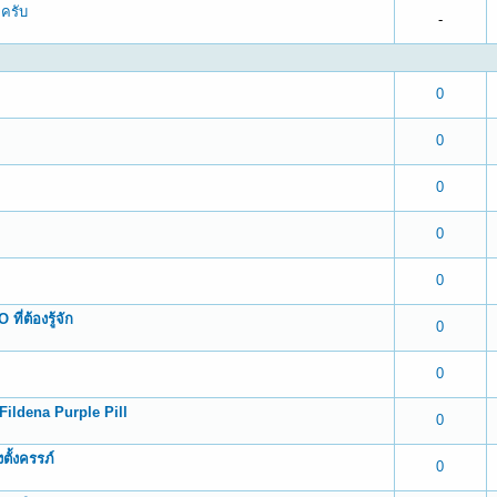
ครับ
-
 0 out of 5 in Average
1
2
3
4
5
0
 0 out of 5 in Average
1
2
3
4
5
0
 0 out of 5 in Average
1
2
3
4
5
0
 0 out of 5 in Average
1
2
3
4
5
0
 0 out of 5 in Average
1
2
3
4
5
0
ี่ต้องรู้จัก
 0 out of 5 in Average
1
2
3
4
5
0
 0 out of 5 in Average
1
2
3
4
5
0
ildena Purple Pill
 0 out of 5 in Average
1
2
3
4
5
0
ตั้งครรภ์
 0 out of 5 in Average
1
2
3
4
5
0