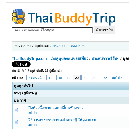
ยินดีต้อนรับ คุณผู้เยี่ยมชม! (
เข้าสู่ระบบ
—
ลงทะเบียน
)
ThaiBuddyTrip.com - เว็บคู่หูของคนชอบเที่ยว
/
ประสบการณ์อื่นๆ
/
พูดค
สมาชิกที่กำลังดูหัวข้อนี้: 16 ผู้เยี่ยมชม
หน้า (63):
« ก่อนหน้า
1
...
18
19
20
21
22
...
63
ถัดไป »
พูดคุยทั่วไป
กระทู้
/
ผู้ตั้งกระทู้
ประกาศ
ปิดห้องซื้อขาย-แลกเปลี่ยนชั่วคราว
admin
วิธีการแทรกรูปภาพลงในกระทู้ ให้ดูสวยงาม
admin