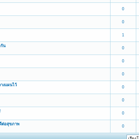
 0 out of 5 in Average
1
2
3
4
5
0
 0 out of 5 in Average
1
2
3
4
5
0
 0 out of 5 in Average
1
2
3
4
5
1
มกัน
 0 out of 5 in Average
1
2
3
4
5
0
 0 out of 5 in Average
1
2
3
4
5
0
 0 out of 5 in Average
1
2
3
4
5
0
่วางแผนไว้
 0 out of 5 in Average
1
2
3
4
5
0
 0 out of 5 in Average
1
2
3
4
5
0
!
 0 out of 5 in Average
1
2
3
4
5
0
ดีต่อสุขภาพ
 0 out of 5 in Average
1
2
3
4
5
0