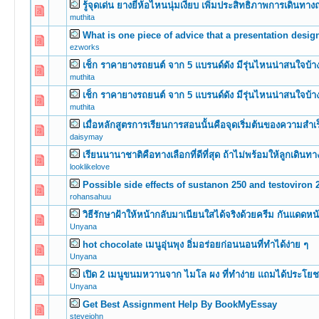
รู้จุดเด่น ยางยี่ห้อไหนนุ่มเงียบ เพิ่มประสิทธิภาพการเดินทา
0 Vote(s) -
muthita
What is one piece of advice that a presentation design
0 Vote(s) -
ezworks
เช็ก ราคายางรถยนต์ จาก 5 แบรนด์ดัง มีรุ่นไหนน่าสนใจบ้า
0 Vote(s) -
muthita
เช็ก ราคายางรถยนต์ จาก 5 แบรนด์ดัง มีรุ่นไหนน่าสนใจบ้า
0 Vote(s) -
muthita
เมื่อหลักสูตรการเรียนการสอนนั้นคือจุดเริ่มต้นของความสำเร
0 Vote(s) -
daisymay
เรียนนานาชาติคือทางเลือกที่ดีที่สุด ถ้าไม่พร้อมให้ลูกเดิน
0 Vote(s) -
looklikelove
Possible side effects of sustanon 250 and testoviron 
0 Vote(s) -
rohansahuu
วิธีรักษาฝ้าให้หน้ากลับมาเนียนใสได้จริงด้วยครีม กันแดดหน้
0 Vote(s) -
Unyana
hot chocolate เมนูอุ่นพุง อิ่มอร่อยก่อนนอนที่ทำได้ง่าย ๆ
0 Vote(s) -
Unyana
เปิด 2 เมนูขนมหวานจาก ไมโล ผง ที่ทำง่าย แถมได้ประโยช
0 Vote(s) -
Unyana
Get Best Assignment Help By BookMyEssay
0 Vote(s) -
stevejohn