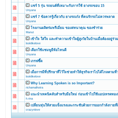
แชร์ 5 รุ่น รถยนต์ที่เหมาะกับการใช้ ยางรถขอบ 15
0 Vote(s) -
Unyana
แชร์ 7 ข้อควรรู้เกี่ยวกับ ยางรถเก๋ง ที่คนรักรถไม่ควรพลาด
0 Vote(s) -
Unyana
โรงงานผลิตร่มพรีเมี่ยม ของสทนาคุณ ของชำร่วย
0 Vote(s) -
Manut
เข้าใจ ใส่ใจ และทำความเข้าใจผู้สูงวัยในบ้านเมื่อต้องอยู่ร่ว
0 Vote(s) -
looklikelove
เลือกใช้แชมพูยีห้อไหนดี
0 Vote(s) -
Unyana
เกรฟซี๊ด
0 Vote(s) -
Unyana
เมื่อการมีที่ปรึกษาที่ไว้ใจช่วยทำให้ธุรกิจเราไปได้ไกลตามที
0 Vote(s) -
looklikelove
Why Learning Spoken is so Important?
0 Vote(s) -
richamalhotra
แนะนำเทคนิคลับสำหรับมือใหม่ ก่อนเข้าไปใช้แอปเทรดทอง
0 Vote(s) -
h.rina
เปลี่ยนหุ่นให้สวยแข็งแรงและกระชับด้วยการออกกำลังกายที่
0 Vote(s) -
crazynlove