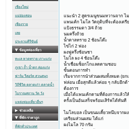
แนะนำ 2 สูตรเมนูขนมหวานจาก ไมโ
แพนเค้ก ไมโล วัตถุดิบที่จะต้องเตรีย
แป้งธรรมดา 3/4 ถ้วย
นมครึ่งถ้วย
น้ำตาลทราย 2 ช้อนโต๊ะ
ไข่ไก่ 2 ฟอง
ผงฟูครึ่งช้อนชา
ไมโล ผง 4 ช้อนโต๊ะ
น้ำเชื่อมช็อกโกแลตตามชอบ
ขั้นตอนการทำ
เริ่มจากการนำส่วนผสมทั้งหมด (ยกเ
ฟล่อน เมื่อสุกดีแล้วค่อย ๆ กลับอ
ต้องการ
เมื่อได้แพนเค้กตามที่ต้องการแล้วใ
ครั้งเป็นอันเสร็จพร้อมเสิร์ฟได้ทันที
ไมโลบอล เป็นขนมเคี้ยวหนึบจากผง ไม
เตรียมส่วนผสม ได้แก่
ผงไมโล 70 กรัม