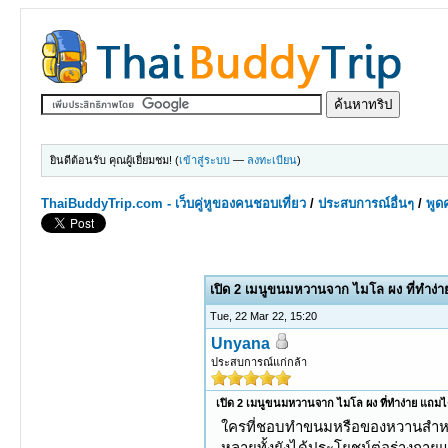
ยินดีต้อนรับ คุณผู้เยี่ยมชม! (
เข้าสู่ระบบ
—
ลงทะเบียน
)
ThaiBuddyTrip.com - เว็บคู่หูของคนชอบเที่ยว
/
ประสบการณ์อื่นๆ
/
พูดค
0 Votes - 0 Average
1
2
3
4
5
เปิด 2 เมนูขนมหวานจาก ไมโล ผง ที่ทำง่
Tue, 22 Mar 22, 15:20
Unyana
ประสบการณ์แก่กล้า
เปิด 2 เมนูขนมหวานจาก ไมโล ผง ที่ทำง่าย แถม
ใครที่ชอบทำขนมหรือของหวานสำหรั
หลายทั้งยังได้ประโยชน์ต่อร่างกายแบ