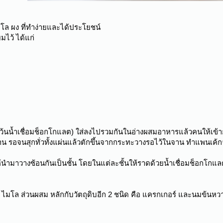
ล ผง ที่ทำง่ายและได้ประโยชน์
มไว้ ได้แก่
ว้นน้ำเชื่อมช็อกโกแลต) ใส่ลงไปรวมกันในอ่างผสมอาหารแล้วคนให้เข้าก
ีกด้าน รอจนสุกทั่วทั้งแผ่นแล้วตักขึ้นจากกระทะวางรอไว้ในจาน ทำแพน
ห้นำมาวางซ้อนกันเป็นชั้น โดยในแต่ละชั้นให้ราดด้วยน้ำเชื่อมช็อกโกแ
โล ส่วนผสม หลักกับวัตถุดิบอีก 2 ชนิด คือ แครกเกอร์ และนมข้นหวาน ซ