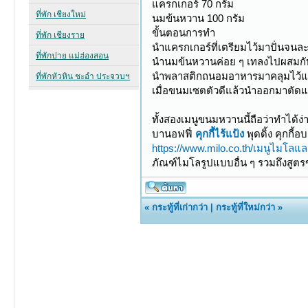
แครกเกอร์ 70 กรัม
นมข้นหวาน 100 กรัม
ขั้นตอนการทำ
นำแครกเกอร์ที่เตรียมไว้มาปั่นจนล
นำนมข้นหวานค่อย ๆ เทลงไปผสมกับ
นำพลาสติกถนอมอาหารมาคลุมไว้แล้ว
เมื่อขนมเซตตัวดีแล้วนำออกมาตัดแบ
ทั้งสองเมนูขนมหวานนี้ถือว่าทำได้ง่
บานอฟฟี่
คุกกี้ไร้แป้ง
พุดดิ้ง คุกกี้
https://www.milo.co.th/เมนูไมโลแล
ภัณฑ์ไมโลรูปแบบอื่น ๆ รวมถึงสูตร
«
กระทู้ที่เก่ากว่า
|
กระทู้ที่ใหม่กว่า
»