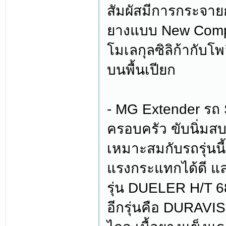
สัมผัสมีการกระจายก
ยางแบบ New Compou
โมเลกุลซิลิก้ากับโ
บนพื้นเปียก
- MG Extender รถ 
ครอบครัว ขับนิ่มสบ
เหมาะสมกับรถรุ่นนี้
แรงกระแทกได้ดี แ
รุ่น DUELER H/T 6
อีกรุ่นคือ DURAVIS