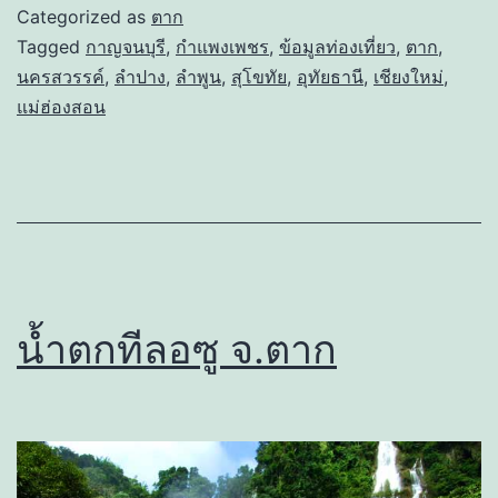
Categorized as
ตาก
Tagged
กาญจนบุรี
,
กำแพงเพชร
,
ข้อมูลท่องเที่ยว
,
ตาก
,
นครสวรรค์
,
ลำปาง
,
ลำพูน
,
สุโขทัย
,
อุทัยธานี
,
เชียงใหม่
,
แม่ฮ่องสอน
น้ำตกทีลอซู จ.ตาก