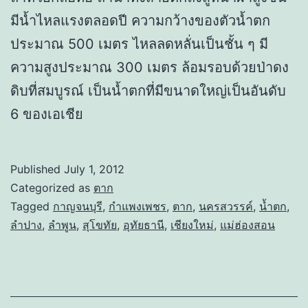
มีน้ำไหลแรงตลอดปี ความกว้างของตัวน้ำตก
ประมาณ 500 เมตร ไหลลดหลั่นเป็นชั้น ๆ มี
ความสูงประมาณ 300 เมตร ล้อมรอบด้วยป่าดง
ดิบที่สมบูรณ์ เป็นน้ำตกที่มีขนาดใหญ่เป็นอันดับ
6 ของเอเชีย
Published
July 1, 2012
Categorized as
ตาก
Tagged
กาญจนบุรี
,
กำแพงเพชร
,
ตาก
,
นครสวรรค์
,
น้ำตก
,
ลำปาง
,
ลำพูน
,
สุโขทัย
,
อุทัยธานี
,
เชียงใหม่
,
แม่ฮ่องสอน