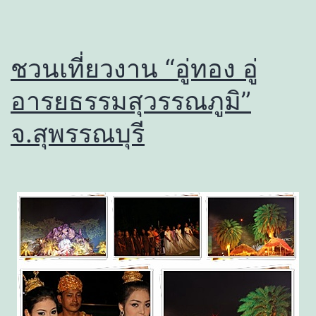
ชวนเที่ยวงาน “อู่ทอง อู่
อารยธรรมสุวรรณภูมิ”
จ.สุพรรณบุรี