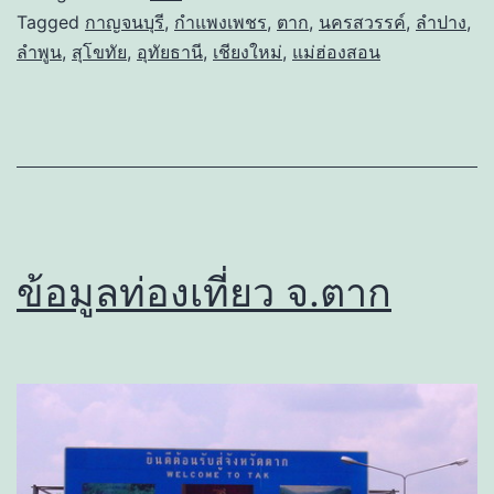
Tagged
กาญจนบุรี
,
กำแพงเพชร
,
ตาก
,
นครสวรรค์
,
ลำปาง
,
ลำพูน
,
สุโขทัย
,
อุทัยธานี
,
เชียงใหม่
,
แม่ฮ่องสอน
ข้อมูลท่องเที่ยว จ.ตาก