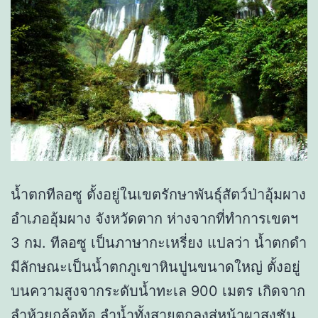
น้ำตกทีลอซู ตั้งอยู่ในเขตรักษาพันธุ์สัตว์ป่าอุ้มผาง
อำเภออุ้มผาง จังหวัดตาก ห่างจากที่ทำการเขตฯ
3 กม. ทีลอซู เป็นภาษากะเหรี่ยง แปลว่า น้ำตกดำ
มีลักษณะเป็นน้ำตกภูเขาหินปูนขนาดใหญ่ ตั้งอยู่
บนความสูงจากระดับน้ำทะเล 900 เมตร เกิดจาก
ลำห้วยกล้อท้อ ลำน้ำทั้งสายตกลงสู่หน้าผาสูงชัน