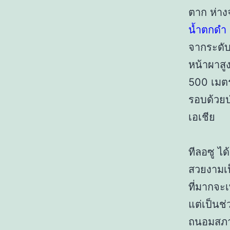
ตาก ห่าง
น้ำตกดำ
จากระดับ
หน้าผาสู
500 เมตร
รอบด้วยป
เอเชีย
ทีลอซู ไ
สวยงามเป
ที่มากจะ
แต่เป็นช่
ถนอมสภาพท