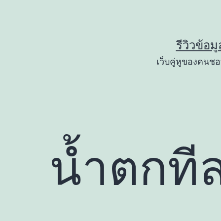
Skip
to
content
รีวิวข้อม
เว็บคู่หูของคนชอบ
น้ำตกที