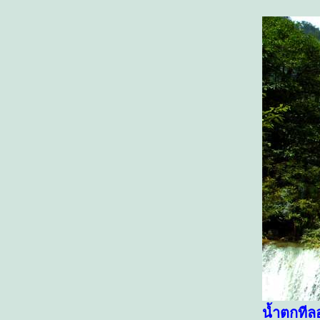
น้ำตกทีล