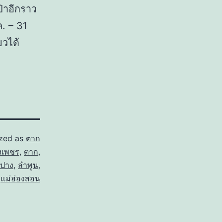
ป่าอีกราว
ค. – 31
ยวได้
ized as
ตาก
งเพชร
,
ตาก
,
ปาง
,
ลำพูน
,
,
แม่ฮ่องสอน