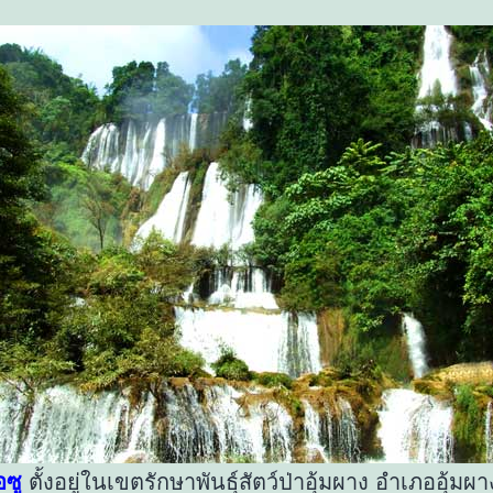
อซู
ตั้งอยู่ในเขตรักษาพันธุ์สัตว์ป่าอุ้มผาง อำเภออุ้มผา