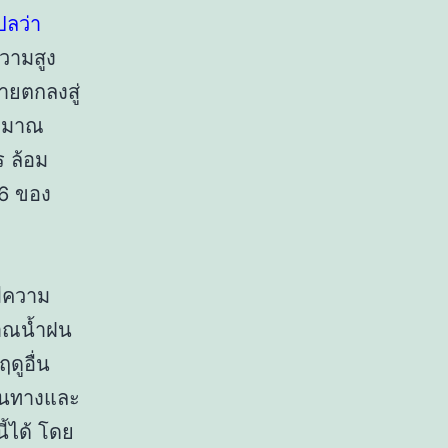
ปลว่า
วามสูง
ายตกลงสู่
ระมาณ
 ล้อม
 6 ของ
มีความ
มาณน้ำฝน
ดูอื่น
เส้นทางและ
ี้ได้ โดย