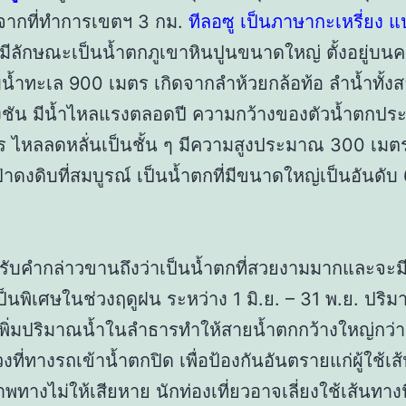
จากที่ทำการเขตฯ 3 กม.
ทีลอซู เป็นภาษากะเหรี่ยง แ
มีลักษณะเป็นน้ำตกภูเขาหินปูนขนาดใหญ่ ตั้งอยู่บนค
น้ำทะเล 900 เมตร เกิดจากลำห้วยกล้อท้อ ลำน้ำทั้งส
งชัน มีน้ำไหลแรงตลอดปี ความกว้างของตัวน้ำตกป
 ไหลลดหลั่นเป็นชั้น ๆ มีความสูงประมาณ 300 เมตร
่าดงดิบที่สมบูรณ์ เป็นน้ำตกที่มีขนาดใหญ่เป็นอันดับ
ด้รับคำกล่าวขานถึงว่าเป็นน้ำตกที่สวยงามมากและจะ
็นพิเศษในช่วงฤดูฝน ระหว่าง 1 มิ.ย. – 31 พ.ย. ปริ
เพิ่มปริมาณน้ำในลำธารทำให้สายน้ำตกกว้างใหญ่กว่าฤ
วงที่ทางรถเข้าน้ำตกปิด เพื่อป้องกันอันตรายแก่ผู้ใช้
างไม่ให้เสียหาย นักท่องเที่ยวอาจเลี่ยงใช้เส้นทางน