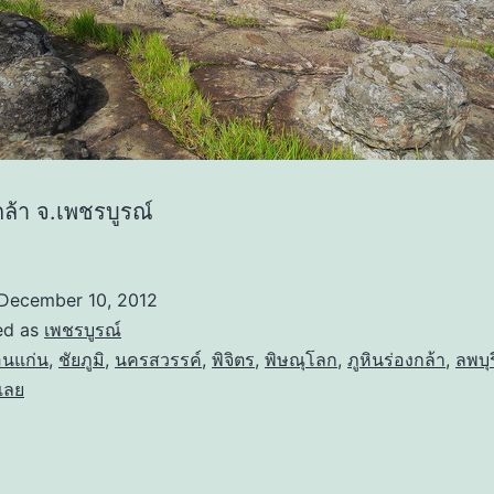
กล้า จ.เพชรบูรณ์
December 10, 2012
ed as
เพชรบูรณ์
นแก่น
,
ชัยภูมิ
,
นครสวรรค์
,
พิจิตร
,
พิษณุโลก
,
ภูหินร่องกล้า
,
ลพบุร
เลย