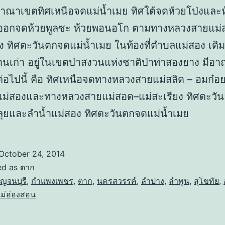
มีอาณาเขตทิศเหนือจดแม่น้ำเมย ทิศใต้จดห้วยโป่งและห
นออกจดห้วยพูลซะ ห้วยพอนอโก ตามทางหลวงสายแม่
ง ทิศตะวันตกจดแม่น้ำเมย ในท้องที่ตำบลแม่สอง เดิมเป
านเก่า อยู่ในเขตป่าสงวนแห่งชาติป่าท่าสองยาง มีอ
งต่อไปนี้ คือ ทิศเหนือจดทางหลวงสายแม่สลิด – อมก๋อย
แม่สองและทางหลวงสายแม่สอด–แม่สะเรียง ทิศตะวั
ลุยและลำน้ำแม่สอง ทิศตะวันตกจดแม่น้ำเมย
October 24, 2014
ed as
ตาก
ญจนบุรี
,
กำแพงเพชร
,
ตาก
,
นครสวรรค์
,
ลำปาง
,
ลำพูน
,
สุโขทัย
,
ม่ฮ่องสอน