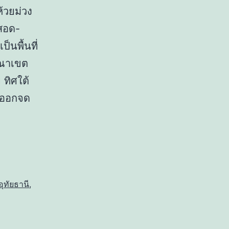
้วยม่วง
สอด-
็นพื้นที่
าณาเขต
 ทิศใต้
นออกจด
อุทัยธานี
,