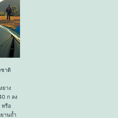
งชาติ
องยาง
40 ก ลง
 หรือ
ทยานถ้ำ