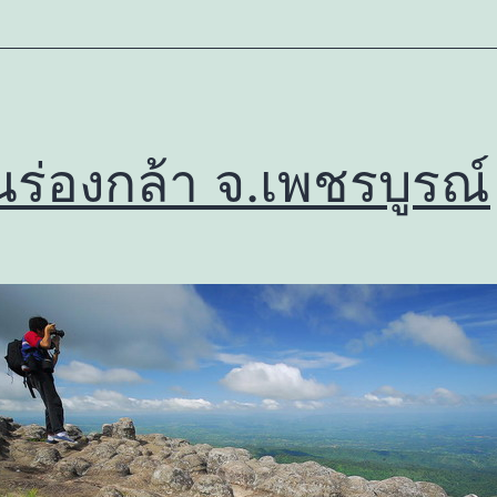
ินร่องกล้า จ.เพชรบูรณ์