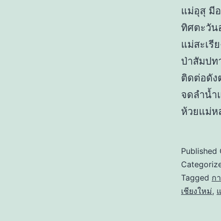
แม่อุสุ 
ทิศตะวั
แม่สะเรีย
ป่าสัมปท
ติดต่อดั
จดลำน้ำ
ห้วยแม่ห
Published
Categoriz
Tagged
กา
เชียงใหม่
,
แ