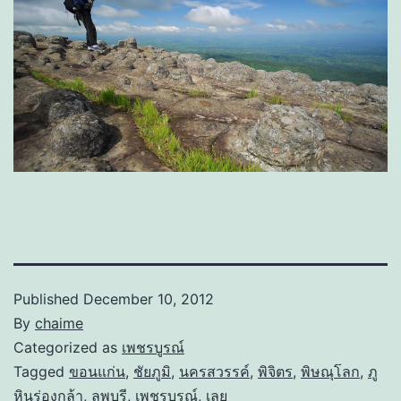
Published
December 10, 2012
By
chaime
Categorized as
เพชรบูรณ์
Tagged
ขอนแก่น
,
ชัยภูมิ
,
นครสวรรค์
,
พิจิตร
,
พิษณุโลก
,
ภู
หินร่องกล้า
,
ลพบุรี
,
เพชรบูรณ์
,
เลย