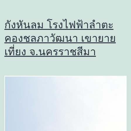
กังหันลม โรงไฟฟ้าลำตะ
คองชลภาวัฒนา เขายาย
เที่ยง จ.นครราชสีมา