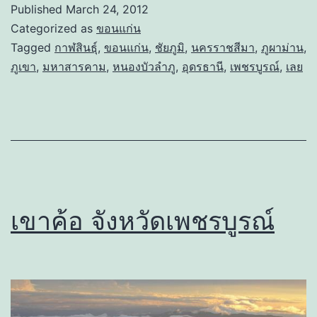
Published
March 24, 2012
Categorized as
ขอนแก่น
Tagged
กาฬสินธุ์
,
ขอนแก่น
,
ชัยภูมิ
,
นครราชสีมา
,
ภูผาม่าน
,
ภูเขา
,
มหาสารคาม
,
หนองบัวลำภู
,
อุดรธานี
,
เพชรบูรณ์
,
เลย
เขาค้อ จังหวัดเพชรบูรณ์