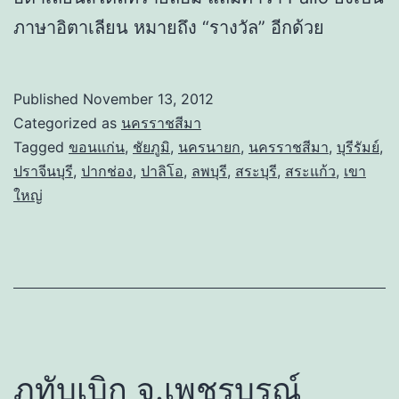
ภาษาอิตาเลียน หมายถึง “รางวัล” อีกด้วย
Published
November 13, 2012
Categorized as
นครราชสีมา
Tagged
ขอนแก่น
,
ชัยภูมิ
,
นครนายก
,
นครราชสีมา
,
บุรีรัมย์
,
ปราจีนบุรี
,
ปากช่อง
,
ปาลิโอ
,
ลพบุรี
,
สระบุรี
,
สระแก้ว
,
เขา
ใหญ่
ภูทับเบิก จ.เพชรบูรณ์