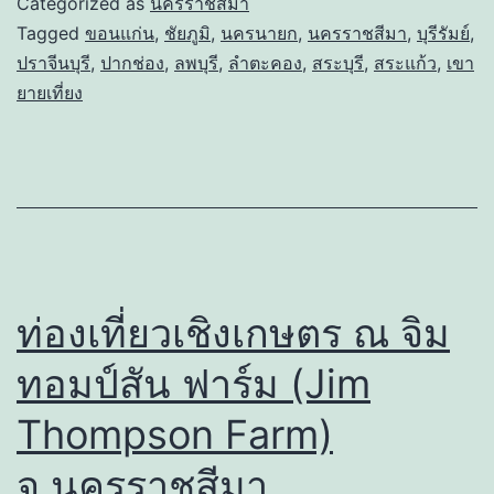
Categorized as
นครราชสีมา
Tagged
ขอนแก่น
,
ชัยภูมิ
,
นครนายก
,
นครราชสีมา
,
บุรีรัมย์
,
ปราจีนบุรี
,
ปากช่อง
,
ลพบุรี
,
ลำตะคอง
,
สระบุรี
,
สระแก้ว
,
เขา
ยายเที่ยง
ท่องเที่ยวเชิงเกษตร ณ จิม
ทอมป์สัน ฟาร์ม (Jim
Thompson Farm)
จ.นครราชสีมา