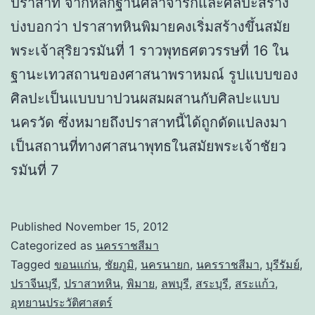
ปราสาท จากหลักฐานศิลาจารึกและศิลปะสร้าง
บ่งบอกว่า ปราสาทหินพิมายคงเริ่มสร้างขึ้นสมัย
พระเจ้าสุริยวรมันที่ 1 ราวพุทธศตวรรษที่ 16 ใน
ฐานะเทวสถานของศาสนาพราหมณ์ รูปแบบของ
ศิลปะเป็นแบบบาปวนผสมผสานกับศิลปะแบบ
นครวัด ซึ่งหมายถึงปราสาทนี้ได้ถูกดัดแปลงมา
เป็นสถานที่ทางศาสนาพุทธในสมัยพระเจ้าชัยว
รมันที่ 7
Published
November 15, 2012
Categorized as
นครราชสีมา
Tagged
ขอนแก่น
,
ชัยภูมิ
,
นครนายก
,
นครราชสีมา
,
บุรีรัมย์
,
ปราจีนบุรี
,
ปราสาทหิน
,
พิมาย
,
ลพบุรี
,
สระบุรี
,
สระแก้ว
,
อุทยานประวัติศาสตร์