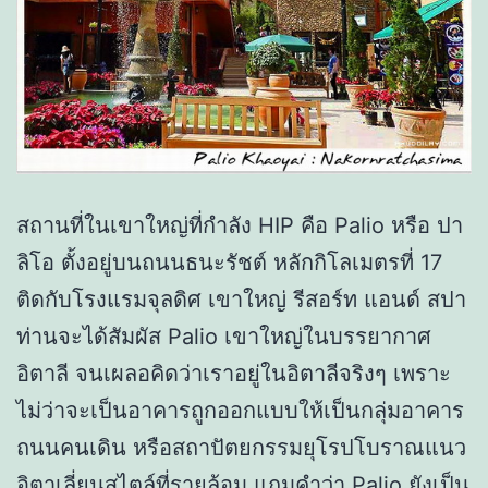
สถานที่ในเขาใหญ่ที่กำลัง HIP คือ Palio หรือ ปา
ลิโอ ตั้งอยู่บนถนนธนะรัชต์ หลักกิโลเมตรที่ 17
ติดกับโรงแรมจุลดิศ เขาใหญ่ รีสอร์ท แอนด์ สปา
ท่านจะได้สัมผัส Palio เขาใหญ่ในบรรยากาศ
อิตาลี จนเผลอคิดว่าเราอยู่ในอิตาลีจริงๆ เพราะ
ไม่ว่าจะเป็นอาคารถูกออกแบบให้เป็นกลุ่มอาคาร
ถนนคนเดิน หรือสถาปัตยกรรมยุโรปโบราณแนว
อิตาเลี่ยนสไตล์ที่รายล้อม แถมคำว่า Palio ยังเป็น