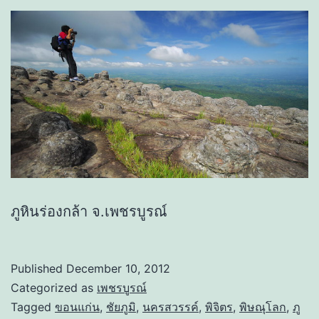
ภูหินร่องกล้า จ.เพชรบูรณ์
Published
December 10, 2012
Categorized as
เพชรบูรณ์
Tagged
ขอนแก่น
,
ชัยภูมิ
,
นครสวรรค์
,
พิจิตร
,
พิษณุโลก
,
ภู