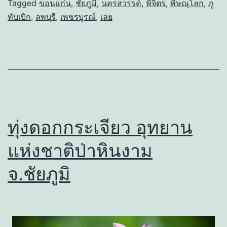
Tagged
ขอนแก่น
,
ชัยภูมิ
,
นครสวรรค์
,
พิจิตร
,
พิษณุโลก
,
ภู
ทับเบิก
,
ลพบุรี
,
เพชรบูรณ์
,
เลย
ทุ่งดอกกระเจียว อุทยาน
แห่งชาติป่าหินงาม
จ.ชัยภูมิ