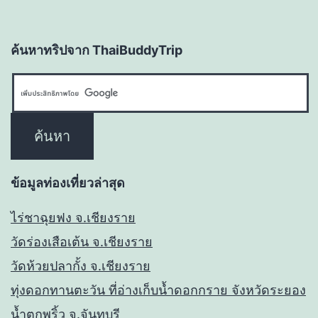
ค้นหาทริปจาก ThaiBuddyTrip
ข้อมูลท่องเที่ยวล่าสุด
ไร่ชาฉุยฟง จ.เชียงราย
วัดร่องเสือเต้น จ.เชียงราย
วัดห้วยปลากั้ง จ.เชียงราย
ทุ่งดอกทานตะวัน ที่อ่างเก็บน้ำดอกกราย จังหวัดระยอง
น้ำตกพริ้ว จ.จันทบุรี