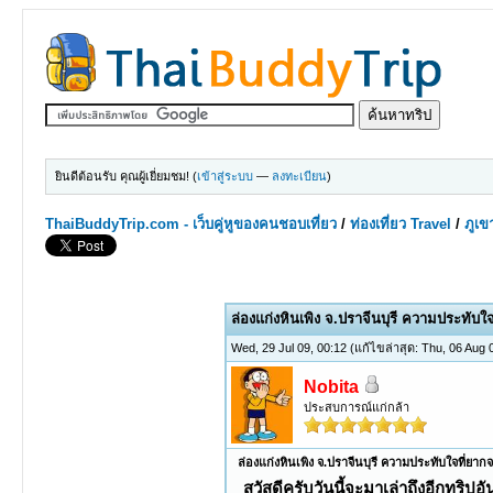
ยินดีต้อนรับ คุณผู้เยี่ยมชม! (
เข้าสู่ระบบ
—
ลงทะเบียน
)
ThaiBuddyTrip.com - เว็บคู่หูของคนชอบเที่ยว
/
ท่องเที่ยว Travel
/
ภูเข
0 Votes - 0 Average
1
2
3
4
5
ล่องแก่งหินเพิง จ.ปราจีนบุรี ความประทับใ
Wed, 29 Jul 09, 00:12
(แก้ไขล่าสุด: Thu, 06 Aug
Nobita
ประสบการณ์แก่กล้า
ล่องแก่งหินเพิง จ.ปราจีนบุรี ความประทับใจที่ยาก
สวัสดีครับวันนี้จะมาเล่าถึงอีกทริป