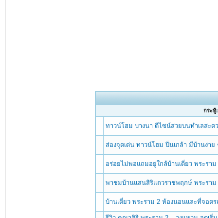
กระทู้
ทาวน์โฮม บางนา ดีไซน์สวยบนทำเลสะดวกได
ส่องจุดเด่น ทาวน์โฮม ปิ่นเกล้า มีบ้านง่าย 
อร่อยไม่พอแถมอยู่ใกล้บ้านเดี่ยว พระราม
พาชมบ้านแสนสิริแถวราชพฤกษ์ พระราม 5 
บ้านเดี่ยว พระราม 2 ห้องนอนและที่จอ
รีวิว คณาสิริ พระราม 2 – วงแหวน จุดเริ