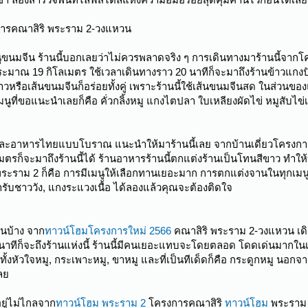
งการคณาสิริ พระราม 2-วงแหวน
ูขนมจีน ร้านนี้บอกเลยว่าไม่ควรพลาดจริง ๆ การเดินทางมาร้านนี้จาก
มาณ 19 กิโลเมตร ใช้เวลาเดินทางราว 20 นาทีก็จะมาถึงร้านข้าวแกงปักษ์ใ
าวหรือเส้นขนมจีนก็อร่อยทั้งคู่ เพราะร้านนี้ใช้เส้นขนมจีนสด ในส่วนขอ
มนูที่ขอแนะนำเลยก็คือ คั่วกลิ้งหมู แกงไตปลา ใบเหลียงผัดไข่ หมูสับไ
และอาหารไทยแบบโบราณ แนะนำให้มาร้านนี้เลย จากบ้านเดี่ยวโครงกา
มตรก็จะมาถึงร้านนี้ได้ ร้านอาหารร้านนี้ตกแต่งร้านเป็นโทนสีขาว ท
ยว พระราม 2 ก็คือ การมีเมนูให้เลือกทานเยอะมาก การตกแต่งจานในทุกเมนู
ตำรับชาววัง, แกงระแวงเนื้อ ได้ลองแล้วคุณจะต้องติดใจ
ันบ้าง จาก
ทาวน์โฮมโครงการใหม่ 2566
คณาสิริ พระราม 2-วงแหวน เด
ทีก็จะถึงร้านแห่งนี้ ร้านนี้มีคนเยอะแทบจะโดยตลอด โดดเด่นมากในเรื่อง
งหัวใจหมู, กระเพาะหมู, ขาหมู และที่เป็นทีเด็ดก็คือ กระดูกหมู นอกจากเมน
ลย
อยู่ไม่ไกลจาก
ทาวน์โฮม พระราม 2
โครงการคณาสิริ
ทาวน์โฮม
พระราม 2