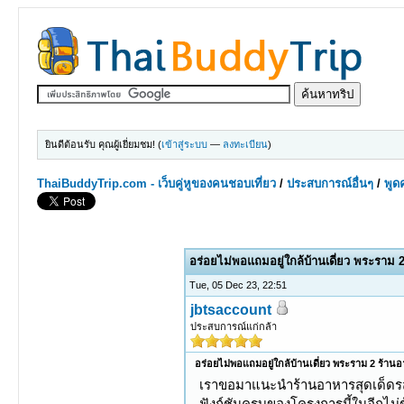
ยินดีต้อนรับ คุณผู้เยี่ยมชม! (
เข้าสู่ระบบ
—
ลงทะเบียน
)
ThaiBuddyTrip.com - เว็บคู่หูของคนชอบเที่ยว
/
ประสบการณ์อื่นๆ
/
พูดค
0 Votes - 0 Average
1
2
3
4
5
อร่อยไม่พอแถมอยู่ใกล้บ้านเดี่ยว พระราม 
Tue, 05 Dec 23, 22:51
jbtsaccount
ประสบการณ์แก่กล้า
อร่อยไม่พอแถมอยู่ใกล้บ้านเดี่ยว พระราม 2 ร้าน
เราขอมาแนะนำร้านอาหารสุดเด็ดรสชา
ฟังก์ชันครบของโครงการนี้ในอีกไม่ช้