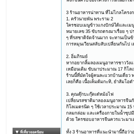
3 ร้านอาหารน่าทาน ที่ไม่ไกลโคร
1. ครัวนายพัน พระราม 2
ใครชอบเมนูข้าวแกงปักษ์ใต้และเมน
หมายเลข 35 ขับรถตรงมาเรื่อย ๆ ประ
ๆ ที่รสชาติจัดจ้านมาก จะทานเป็นข้
การหมุนเวียนสลับสับเปลี่ยนกันไป เ
2. อิ่มภิรมย์
หากอยากลิ้มลองเมนูอาหารชาววัง
เหมือนเดิม ขับมาประมาณ 17 กิโลเ
ร้านนี้ที่มัดใจผู้คนละแวกบ้านเดี่
เลยก็คือ เนื้อเค็มต้มกะทิ, ยำส้มโอ
3. คุณตุ๊กบะกุ๊ดเต๋หม้อไฟ
เปลี่ยนรสชาติมาลองเมนูอาหารจีนก
กิโลเมตรนิด ๆ ใช้เวลาประมาณ 15 นา
กลมกล่อม และเครื่องภายในน้ำซุปมีทั้
ด้วย ใครชอบอาหารจีนควรแวะมาเ
ทั้ง 3 ร้านอาหารที่แนะนำมานี้ถือว่า