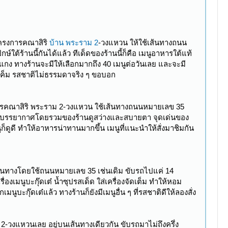
โครงการคณาสิริ
บ้าน พระราม 2
-วงแหวน ให้ใช้เส้นทางถนน
ต้ร้านนี้กันได้แล้ว ทีเด็ดของร้านนี้ก็คือ เมนูอาหารใต้แท้
งแกง ทางร้านจะมีให้เลือกมากถึง 40 เมนูต่อวันเลย และจะมี
ข่เค็ม รสชาติไม่ธรรมดาจริง ๆ ขอบอก
รคณาสิริ พระราม 2-วงแหวน ใช้เส้นทางถนนหมายเลข 35
ำให้บรรยากาศโดยรวมของร้านดูสว่างและสบายตา จุดเด่นของ
ก็ดูดี ทำให้อาหารน่าทานมากขึ้น เมนูที่แนะนำให้สั่งมาชิมกัน
ินทางโดยใช้ถนนหมายเลข 35 เช่นเดิม ขับรถไปแค่ 14
เมนูบะกุ๊ดเต๋ น้ำซุปรสเด็ด ใส่เครื่องจัดเต็ม ทำให้หอม
ูบะกุ๊ดเต๋แล้ว ทางร้านก็ยังมีเมนูอื่น ๆ ที่รสชาติดีให้ลองสั่ง
-วงแหวนเลย อยู่บนเส้นทางเดียวกัน ขับรถมาไม่ถึงครึ่ง