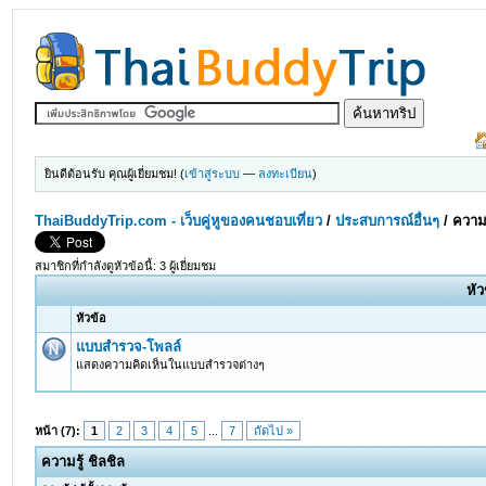
ยินดีต้อนรับ คุณผู้เยี่ยมชม! (
เข้าสู่ระบบ
—
ลงทะเบียน
)
ThaiBuddyTrip.com - เว็บคู่หูของคนชอบเที่ยว
/
ประสบการณ์อื่นๆ
/
ความร
สมาชิกที่กำลังดูหัวข้อนี้: 3 ผู้เยี่ยมชม
หัว
หัวข้อ
แบบสำรวจ-โพลล์
แสดงความคิดเห็นในแบบสำรวจต่างๆ
หน้า (7):
1
2
3
4
5
...
7
ถัดไป »
ความรู้ ชิลชิล