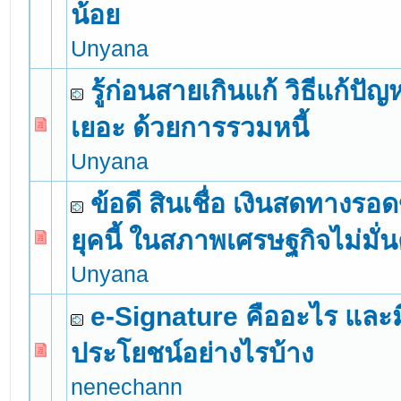
น้อย
Unyana
รู้ก่อนสายเกินแก้ วิธีแก้ปัญห
เยอะ ด้วยการรวมหนี้
0 Vote(s) - 0 out of 5 in Average
1
2
3
4
5
Unyana
ข้อดี สินเชื่อ เงินสดทางร
ยุคนี้ ในสภาพเศรษฐกิจไม่มั่
0 Vote(s) - 0 out of 5 in Average
1
2
3
4
5
Unyana
e-Signature คืออะไร และม
ประโยชน์อย่างไรบ้าง
0 Vote(s) - 0 out of 5 in Average
1
2
3
4
5
nenechann