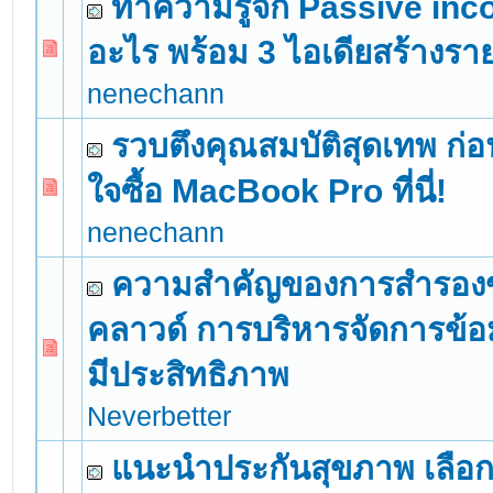
ทำความรู้จัก Passive inc
อะไร พร้อม 3 ไอเดียสร้างราย
0 Vote(s) - 0 out of 5 in Average
1
2
3
4
5
nenechann
รวบตึงคุณสมบัติสุดเทพ ก่อ
ใจซื้อ MacBook Pro ที่นี่!
0 Vote(s) - 0 out of 5 in Average
1
2
3
4
5
nenechann
ความสำคัญของการสำรองข
คลาวด์ การบริหารจัดการข้อม
0 Vote(s) - 0 out of 5 in Average
1
2
3
4
5
มีประสิทธิภาพ
Neverbetter
แนะนำประกันสุขภาพ เลือก