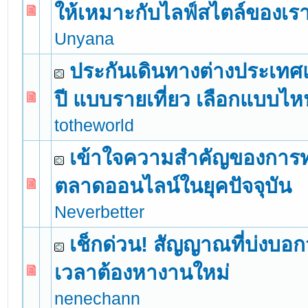
ให้เหมาะกับไลฟ์สไตล์ของเร
0 Vote(s) - 0 out of 5 in Average
1
2
3
4
5
Unyana
ประกันเดินทางต่างประเท
ปี แบบรายเที่ยว เลือกแบบไห
0 Vote(s) - 0 out of 5 in Average
1
2
3
4
5
totheworld
เข้าใจความสำคัญของการ
ตลาดออนไลน์ในยุคปัจจุบัน
0 Vote(s) - 0 out of 5 in Average
1
2
3
4
5
Neverbetter
เช็กด่วน! สัญญาณที่บ่งบอกว
เวลาต้องหางานใหม่
0 Vote(s) - 0 out of 5 in Average
1
2
3
4
5
nenechann