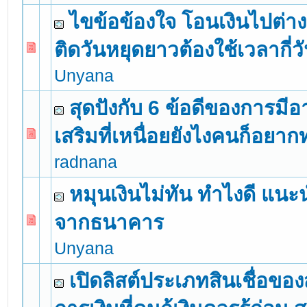
ไขข้อข้องใจ โอนเงินไปต่า
ติดวันหยุดยาวต้องใช้เวลากี่ว
0 Vote(s) - 0 out of 5 in Average
1
2
3
4
5
Unyana
สุดปังกับ 6 ข้อดีของการมีอ
เสริมที่เหนื่อยยังไงคนก็อยาก
0 Vote(s) - 0 out of 5 in Average
1
2
3
4
5
radnana
หมุนเงินไม่ทัน ทำไงดี แนะน
จากธนาคาร
0 Vote(s) - 0 out of 5 in Average
1
2
3
4
5
Unyana
เปิดลิสต์ประเภทสินเชื่อขอ