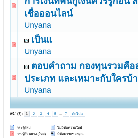
การเงินที่คนกู้เงินควรรู้ก่อน 
0 Vote(s) - 0 out of 5 in Average
1
2
3
4
5
เชื่อออนไลน์
Unyana
เป็นแ
0 Vote(s) - 0 out of 5 in Average
1
2
3
4
5
Unyana
ตอบคำถาม กองทุนรวมคืออะ
ประเภท และเหมาะกับใครบ้า
0 Vote(s) - 0 out of 5 in Average
1
2
3
4
5
Unyana
หน้า (7):
1
2
3
4
5
...
7
ถัดไป »
กระทู้ใหม่
ไม่มีข้อความใหม่
กระทู้ร้อนแรง (ใหม่)
มีข้อความของคุณ