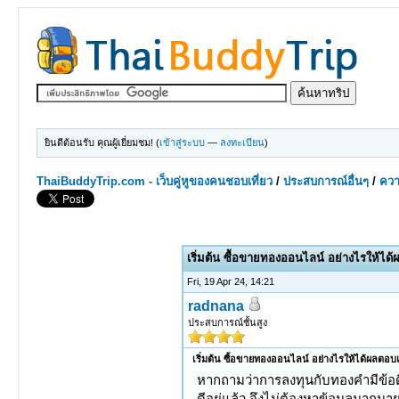
ยินดีต้อนรับ คุณผู้เยี่ยมชม! (
เข้าสู่ระบบ
—
ลงทะเบียน
)
ThaiBuddyTrip.com - เว็บคู่หูของคนชอบเที่ยว
/
ประสบการณ์อื่นๆ
/
ควา
0 Votes - 0 Average
1
2
3
4
5
เริ่มต้น ซื้อขายทองออนไลน์ อย่างไรให้ได
Fri, 19 Apr 24, 14:21
radnana
ประสบการณ์ชั้นสูง
เริ่มต้น ซื้อขายทองออนไลน์ อย่างไรให้ได้ผลตอบแ
หากถามว่าการลงทุนกับทองคำมีข้อดีอ
ดีอยู่แล้ว จึงไม่ต้องหาข้อมูลมาก