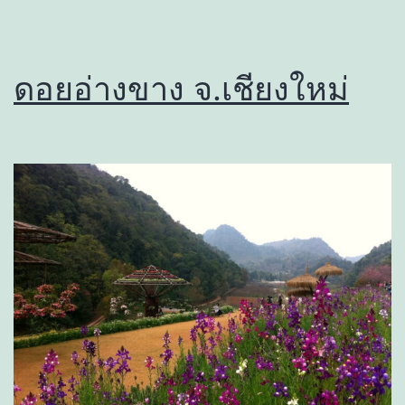
ดอยอ่างขาง จ.เชียงใหม่