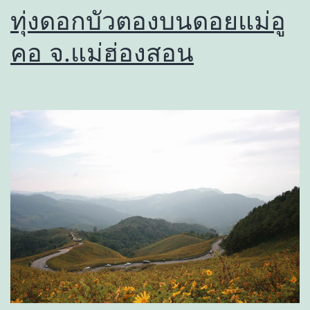
ทุ่งดอกบัวตองบนดอยแม่อู
คอ จ.แม่ฮ่องสอน