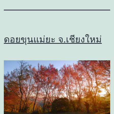
ดอยขุนแม่ยะ จ.เชียงใหม่