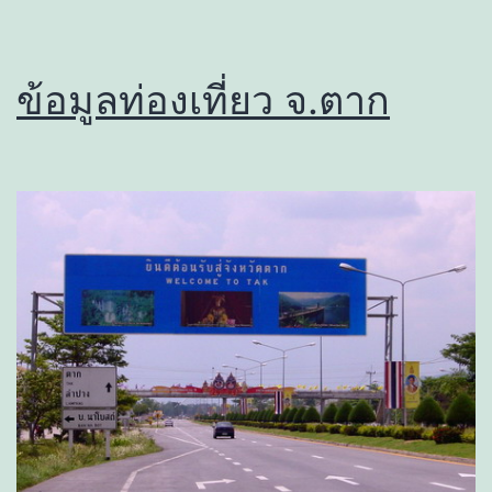
ข้อมูลท่องเที่ยว จ.ตาก