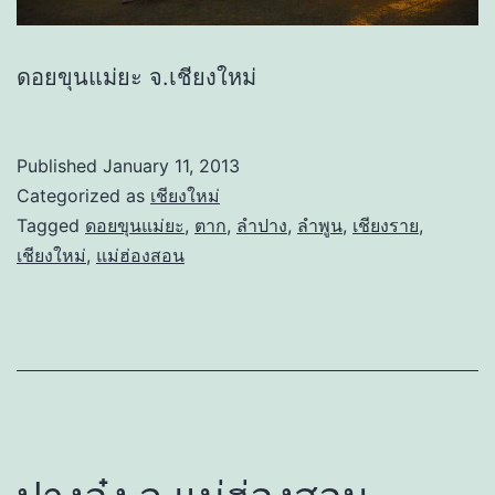
ดอยขุนแม่ยะ จ.เชียงใหม่
Published
January 11, 2013
Categorized as
เชียงใหม่
Tagged
ดอยขุนแม่ยะ
,
ตาก
,
ลำปาง
,
ลำพูน
,
เชียงราย
,
เชียงใหม่
,
แม่ฮ่องสอน