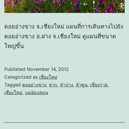
ดอยอ่างขาง จ.เชียงใหม่ แผนที่การเดินทางไปยัง
ดอยอ่างขาง อ.ฝาง จ.เชียงใหม่ ดูแผนที่ขนาด
ใหญ่ขึ้น
Published
November 14, 2012
Categorized as
เชียงใหม่
Tagged
ดอยอ่างขาง
,
ตาก
,
ลำปาง
,
ลำพูน
,
เชียงราย
,
เชียงใหม่
,
แม่ฮ่องสอน