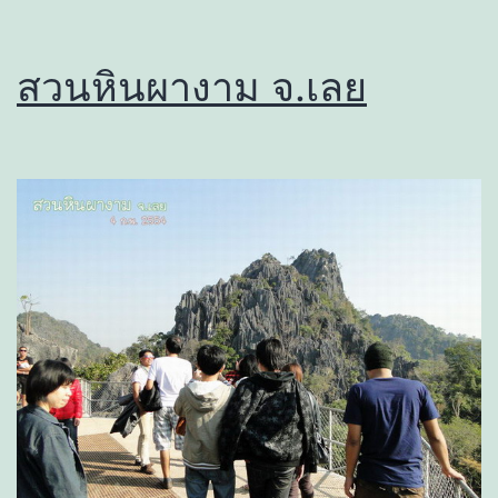
สวนหินผางาม จ.เลย