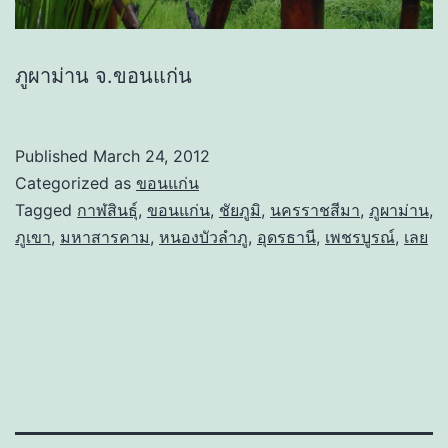
ภูผาม่าน จ.ขอนแก่น
Published
March 24, 2012
Categorized as
ขอนแก่น
Tagged
กาฬสินธุ์
,
ขอนแก่น
,
ชัยภูมิ
,
นครราชสีมา
,
ภูผาม่าน
,
ภูเขา
,
มหาสารคาม
,
หนองบัวลำภู
,
อุดรธานี
,
เพชรบูรณ์
,
เลย