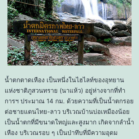
น้ำตกตาดเหือง เป็นหนึ่งในไฮไลท์ของอุทยาน
แห่งชาติภูสวนทราย (นาแห้ว) อยู่ห่างจากที่ทำ
การฯ ประมาณ 14 กม. ด้วยความที่เป็นน้ำตกรอย
ต่อชายแดนไทย-ลาว บริเวณบ้านบ่อเหมืองน้อย
เป็นน้ำตกที่มีขนาดใหญ่และสูงมาก เกิดจากลำน้ำ
เหือง บริเวณรอบ ๆ เป็นป่าทึบที่มีความอุดม