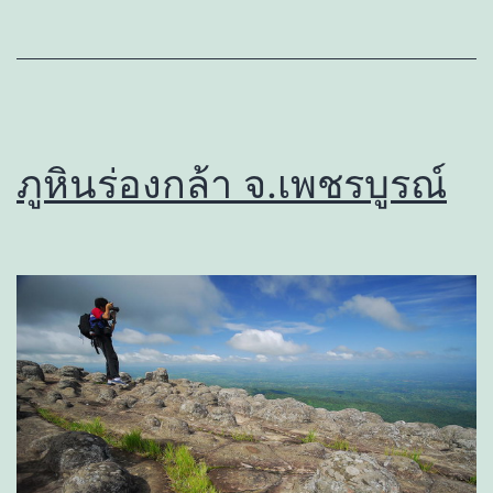
ภูหินร่องกล้า จ.เพชรบูรณ์