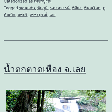
Categorized as
เพชรบูรณ์
Tagged
ขอนแก่น
,
ชัยภูมิ
,
นครสวรรค์
,
พิจิตร
,
พิษณุโลก
,
ภู
ทับเบิก
,
ลพบุรี
,
เพชรบูรณ์
,
เลย
น้ำตกตาดเหือง จ.เลย