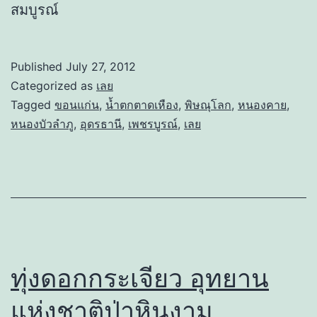
สมบูรณ์
Published
July 27, 2012
Categorized as
เลย
Tagged
ขอนแก่น
,
น้ำตกตาดเหือง
,
พิษณุโลก
,
หนองคาย
,
หนองบัวลำภู
,
อุดรธานี
,
เพชรบูรณ์
,
เลย
ทุ่งดอกกระเจียว อุทยาน
แห่งชาติป่าหินงาม