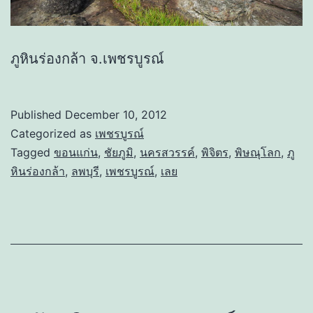
ภูหินร่องกล้า จ.เพชรบูรณ์
Published
December 10, 2012
Categorized as
เพชรบูรณ์
Tagged
ขอนแก่น
,
ชัยภูมิ
,
นครสวรรค์
,
พิจิตร
,
พิษณุโลก
,
ภู
หินร่องกล้า
,
ลพบุรี
,
เพชรบูรณ์
,
เลย