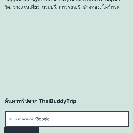
วัด
,
วางแผนเที่ยว
,
สระบุรี
,
สุพรรณบุรี
,
อ่างทอง
,
ไหว้พระ
ค้นหาทริปจาก ThaiBuddyTrip