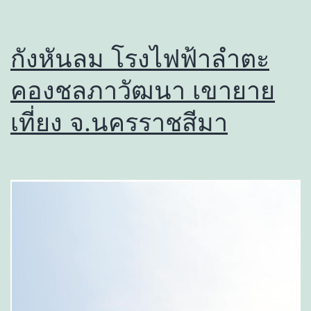
กังหันลม โรงไฟฟ้าลำตะ
คองชลภาวัฒนา เขายาย
เที่ยง จ.นครราชสีมา