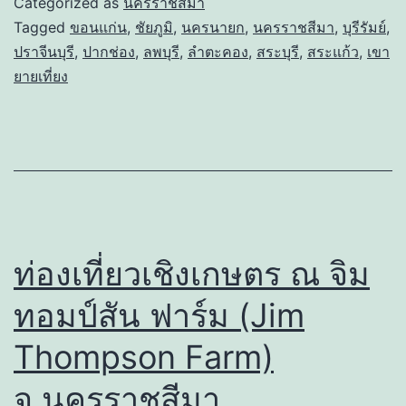
Categorized as
นครราชสีมา
Tagged
ขอนแก่น
,
ชัยภูมิ
,
นครนายก
,
นครราชสีมา
,
บุรีรัมย์
,
ปราจีนบุรี
,
ปากช่อง
,
ลพบุรี
,
ลำตะคอง
,
สระบุรี
,
สระแก้ว
,
เขา
ยายเที่ยง
ท่องเที่ยวเชิงเกษตร ณ จิม
ทอมป์สัน ฟาร์ม (Jim
Thompson Farm)
จ.นครราชสีมา