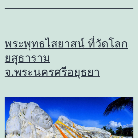
พระพุทธไสยาสน์ ที่วัดโลก
ยสุธาราม
จ.พระนครศรีอยุธยา