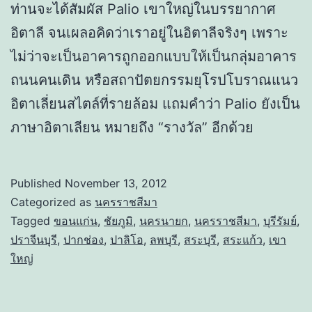
ท่านจะได้สัมผัส Palio เขาใหญ่ในบรรยากาศ
อิตาลี จนเผลอคิดว่าเราอยู่ในอิตาลีจริงๆ เพราะ
ไม่ว่าจะเป็นอาคารถูกออกแบบให้เป็นกลุ่มอาคาร
ถนนคนเดิน หรือสถาปัตยกรรมยุโรปโบราณแนว
อิตาเลี่ยนสไตล์ที่รายล้อม แถมคำว่า Palio ยังเป็น
ภาษาอิตาเลียน หมายถึง “รางวัล” อีกด้วย
Published
November 13, 2012
Categorized as
นครราชสีมา
Tagged
ขอนแก่น
,
ชัยภูมิ
,
นครนายก
,
นครราชสีมา
,
บุรีรัมย์
,
ปราจีนบุรี
,
ปากช่อง
,
ปาลิโอ
,
ลพบุรี
,
สระบุรี
,
สระแก้ว
,
เขา
ใหญ่