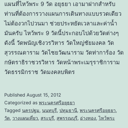
แผนที่ไหว้พระ 9 วัด อยุธยา เอามาฝากสำหรับ
ท่านที่ต้องการวางแผนการเดินทางแบบรวดเดียว
ไม่ต้องวกไปวนมา ช่วยประหยัดเวลาและค่าน้ำ
มันครับ ไหว้พระ 9 วัดนี้ประกอบไปด้วยวัดต่างๆ
ดังนี้ วัดพนัญเชิงวรวิหาร วัดใหญ่ชัยมงคล วัด
สุวรรณดาราม วัดไชยวัฒนาราม วัดท่าการ้อง วัด
กษัตราธิราชวรวิหาร วัดหน้าพระเมรุราชิการาม
วัดธรรมิกราช วัดมงคลบพิตร
Published
August 15, 2012
Categorized as
พระนครศรีอยุธยา
Tagged
นครปฐม
,
นนทบุรี
,
ปทุมธานี
,
พระนครศรีอยุธยา
,
วัด
,
วางแผนเที่ยว
,
สระบุรี
,
สุพรรณบุรี
,
อ่างทอง
,
ไหว้พระ