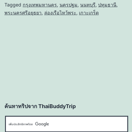
Tagged
กรุงเทพมหานคร
,
นครปฐม
,
นนทบุรี
,
ปทุมธานี
,
พระนครศรีอยุธยา
,
ล่องเรือไหว้พระ
,
เกาะเกร็ด
ค้นหาทริปจาก ThaiBuddyTrip