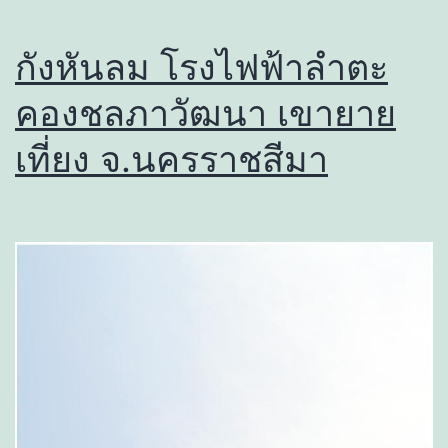
กังหันลม โรงไฟฟ้าลำตะ
คองชลภาวัฒนา เขายาย
เที่ยง จ.นครราชสีมา