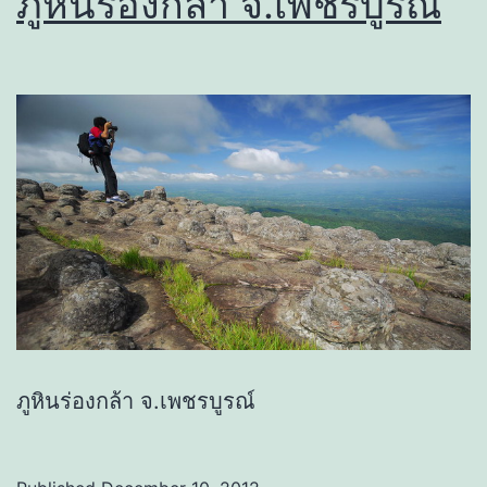
ภูหินร่องกล้า จ.เพชรบูรณ์
ภูหินร่องกล้า จ.เพชรบูรณ์