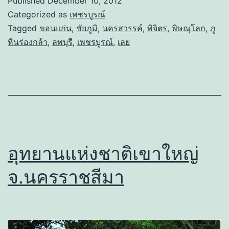
Published
December 10, 2012
Categorized as
เพชรบูรณ์
Tagged
ขอนแก่น
,
ชัยภูมิ
,
นครสวรรค์
,
พิจิตร
,
พิษณุโลก
,
ภู
หินร่องกล้า
,
ลพบุรี
,
เพชรบูรณ์
,
เลย
อุทยานแห่งชาติเขาใหญ่
จ.นครราชสีมา