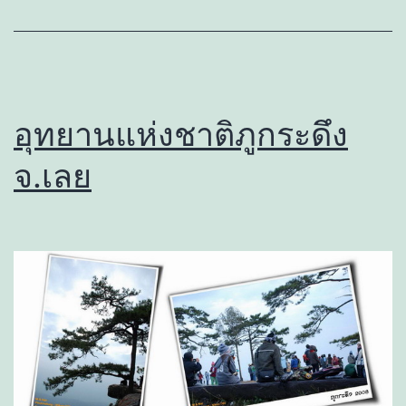
อุทยานแห่งชาติภูกระดึง
จ.เลย