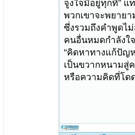
จูงใจมีอยู่ทุกที่”
พวกเขาจะพยายามอยู
ซึ่งรวมถึงคำพูดไ
คนอื่นหมดกำลังใจ
“คิดหาทางแก้ปัญหา
เป็นขวากหนามสู่ค
หรือความคิดที่โด