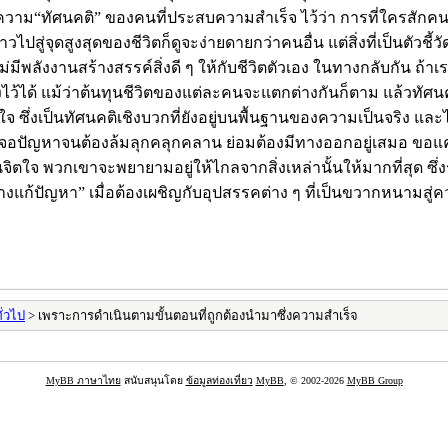
ร์บทความ“ทัศนคติ” ของคนที่ประสบความสำเร็จ ไว้ว่า การที่ใครสัก
าวไปสู่จุดสูงสุดของชีวิตก็ดูจะง่ายดายกว่าคนอื่น แต่สิ่งที่เป็นตัวชี้
ังงานสร้างสรรค์สิ่งดี ๆ ให้กับชีวิตตัวเอง ในทางกลับกัน ถ้าเราม
างไว้ได้ แม้ว่าต้นทุนชีวิตของแต่ละคนจะแตกต่างกันก็ตาม แล้วทั
ได้น่าสนใจ ซึ่งเป็นทัศนคติเชิงบวกที่ยังอยู่บนพื้นฐานของความเป็นจ
เจอปัญหาจนต้องล้มลุกคลุกคลาน ย่อมต้องมีทางออกอยู่เสมอ ขอแค่
นทอนจิตใจ พวกเขาจะพยายามอยู่ให้ไกลจากสิ่งเหล่านั้นให้มากที่สุด
งแก้ปัญหา” เมื่อต้องเผชิญกับอุปสรรคต่าง ๆ ที่เป็นขวากหนามสู่
ั่วไป
> เพราะการดำเนินตามขั้นตอนที่ถูกต้องนำมาซึ่งความสำเร็จ
MyBB ภาษาไทย
สนับสนุนโดย
ข้อมูลท่องเที่ยว
MyBB
, © 2002-2026
MyBB Group