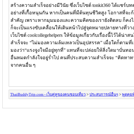
สร้างความสำเร็จอย่างมีวินัย ซึ่งเว็บไซต์ tonkit360 ได้แช
อย่างที่เกื้อหนุนกัน หากเป็นคนที่มีต้นทุนชีวิตสูง โอกาสที่จะก้
สำคัญ เพราะหากมุมมองและความคิดของเรายังติดลบ ก็คงไม่มีพล
ก็จะเป็นแรงขับเคลื่อนให้เดินหน้าไปสู่จุดหมายปลายทางที่ว
เว็บไซต์ coolcollegehelpers ให้ข้อมูลเกี่ยวกับเรื่องนี้ไว้
สำเร็จจะ “ไม่มองความล้มเหลวเป็นอุปสรรค” เมื่อใดก็ตามที่
มองว่า“แรงจูงใจมีอยู่ทุกที่” แทนที่จะปล่อยให้สิ่งใดมาบั่
อื่นหมดกำลังใจอยู่ร่ำไป คนที่ประสบความสำเร็จจะ “คิดหาทา
จากคนอื่น ๆ
ThaiBuddyTrip.com - เว็บคู่หูของคนชอบเที่ยว
>
ประสบการณ์อื่นๆ
>
พูดคุยท