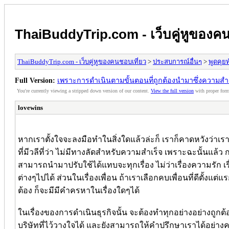
ThaiBuddyTrip.com - เว็บคู่หูของคน
ThaiBuddyTrip.com - เว็บคู่หูของคนชอบเที่ยว
>
ประสบการณ์อื่นๆ
>
พูดคุยท
Full Version:
เพราะการดำเนินตามขั้นตอนที่ถูกต้องนำมาซึ่งความสำเ
You're currently viewing a stripped down version of our content.
View the full version
with proper form
lovewins
หากเราตั้งใจจะลงมือทำในสิ่งใดแล้วล่ะก็ เราก็คาดหวังว่าเรา
ที่มีวลีที่ว่า ไม่มีทางลัดสำหรับความสำเร็จ เพราะฉะนั้นแล้ว ก
สามารถนำมาปรับใช้ได้แทบจะทุกเรื่อง ไม่ว่าเรื่องความรัก เ
ต่างๆไปได้ ส่วนในเรื่องเพื่อน ถ้าเราเลือกคบเพื่อนที่ดีตั้ง
ต้อง ก็จะมีมีคำครหาในเรื่องใดๆได้
ในเรื่องของการดำเนินธุรกิจนั้น จะต้องทำทุกอย่างอย่างถูกต
บริษัทที่ไว้วางใจได้ และยังสามารถให้คำปรึกษาเราได้อย่างครอ