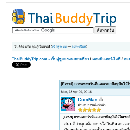
ยินดีต้อนรับ คุณผู้เยี่ยมชม! (
เข้าสู่ระบบ
—
ลงทะเบียน
)
ThaiBuddyTrip.com - เว็บคู่หูของคนชอบเที่ยว
/
คอมพิวเตอร์-ไอที
/
ออฟ
0 Votes - 0 Average
1
2
3
4
5
[Excel] การแทรกวันที่และเวลาปัจจุบันไว้ใ
Mon, 13 Apr 09, 00:16
ComMan
ประสบการณ์แก่กล้า
[Excel] การแทรกวันที่และเวลาปัจจุบันไว้ในเซลล
สมมติว่าคุณต้องการใส่วันที่และเวล
มีการคำนวณสูตรซ้ำ การแทรกวันที่