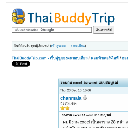
ยินดีต้อนรับ คุณผู้เยี่ยมชม! (
เข้าสู่ระบบ
—
ลงทะเบียน
)
ThaiBuddyTrip.com - เว็บคู่หูของคนชอบเที่ยว
/
คอมพิวเตอร์-ไอที
/
ออฟ
0 Votes - 0 Average
1
2
3
4
5
วางงาน excel ลง word แบบสมบูรณ์
Thu, 23 Dec 10, 10:06
chanmala
น้องใหม่ซิงๆ
วางงาน excel ลง word แบบสมบูรณ์
ผมมีงาน excel เป็นตาราง 28 หน้า
แล้วมันเละหมดเลยครับ ตารางและตั