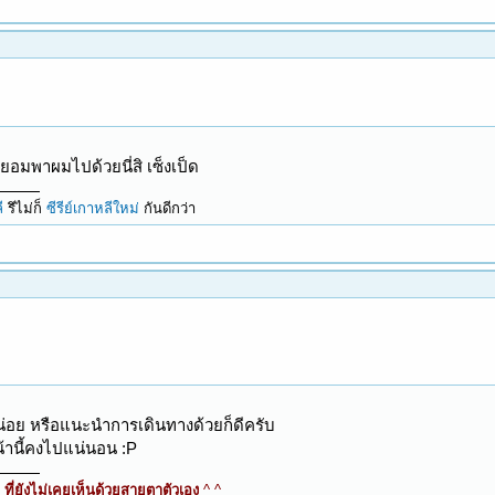
ยอมพาผมไปด้วยนี่สิ เซ็งเป็ด
ี
รึไม่ก็
ซีรีย์เกาหลีใหม่
กันดีกว่า
น่อย หรือแนะนำการเดินทางด้วยก็ดีครับ
น้านี้คงไปแน่นอน :P
ี่ยังไม่เคยเห็นด้วยสายตาตัวเอง
^ ^