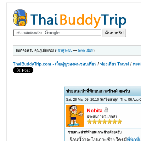
ยินดีต้อนรับ คุณผู้เยี่ยมชม! (
เข้าสู่ระบบ
—
ลงทะเบียน
)
ThaiBuddyTrip.com - เว็บคู่หูของคนชอบเที่ยว
/
ท่องเที่ยว Travel
/
ทะเ
0 Votes - 0 Average
1
2
3
4
5
ช่วยแนะนำที่พักบนเกาะช้างด้วยครับ
Sat, 28 Mar 09, 20:10
(แก้ไขล่าสุด: Thu, 06 Aug
Nobita
ประสบการณ์แก่กล้า
ช่วยแนะนำที่พักบนเกาะช้างด้วยครับ
ร้อนนี้ว่าจะไปเกาะช้าง ใครมี
ที่พักที