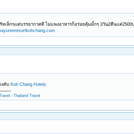
รีสอร์ทเล็กๆแต่บรรยากาศดี ไม่แพงอาหารก็อร่อยคุ้มมั้กๆ 3วัน2คืนแค่25
.mayureeresortkohchang.com
างคับ
Koh Chang Hotels
Travel
-
Thailand Travel