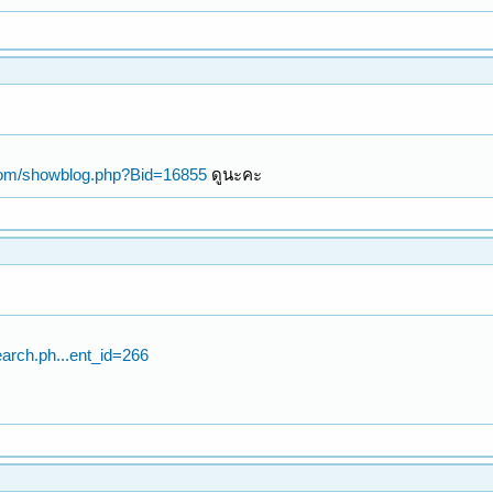
.com/showblog.php?Bid=16855
ดูนะคะ
arch.ph...ent_id=266