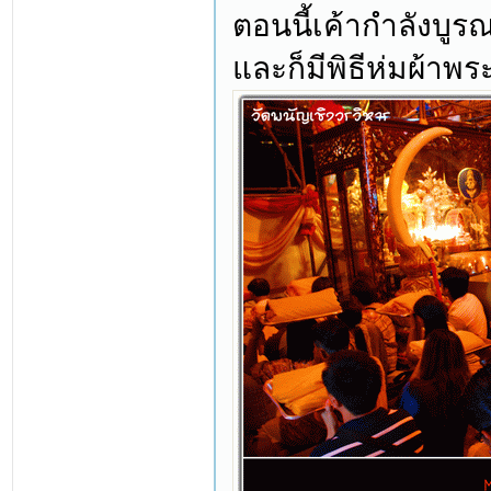
ตอนนี้เค้ากำลังบูรณ
และก็มีพิธีห่มผ้าพร