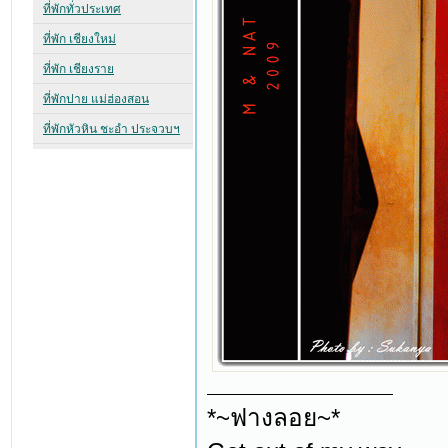
*~ฟางลอย~*