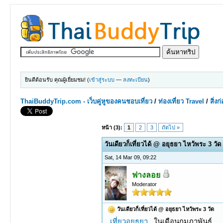
ยินดีต้อนรับ คุณผู้เยี่ยมชม! (
เข้าสู่ระบบ
—
ลงทะเบียน
)
ThaiBuddyTrip.com - เว็บคู่หูของคนชอบเที่ยว
/
ท่องเที่ยว Travel
/
สิ่ง
1 Votes - 5 Average
1
2
3
4
5
หน้า (3):
1
2
3
ถัดไป »
วันเดียวก็เที่ยวได้ @ อยุธยา ไหว้พระ 3 วัด
Sat, 14 Mar 09, 09:22
ฟางลอย
Moderator
วันเดียวก็เที่ยวได้ @ อยุธยา ไหว้พระ 3 วัด
เที่ยวอยุธยา
..ในเดือนกุมภาพันธ์ ...