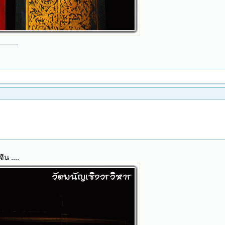
น ....