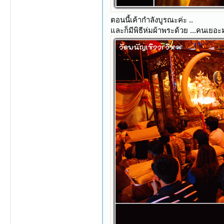
ตอนนี้เค้ากำลังบูรณะค่ะ ..
และก็มีพิธีห่มผ้าพระด้วย ...คนเยอะมา