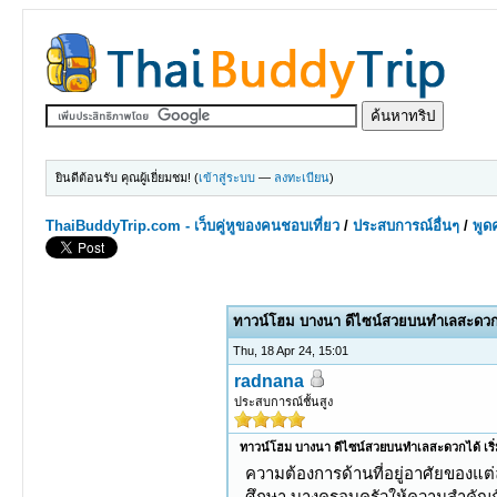
ยินดีต้อนรับ คุณผู้เยี่ยมชม! (
เข้าสู่ระบบ
—
ลงทะเบียน
)
ThaiBuddyTrip.com - เว็บคู่หูของคนชอบเที่ยว
/
ประสบการณ์อื่นๆ
/
พูดค
0 Votes - 0 Average
1
2
3
4
5
ทาวน์โฮม บางนา ดีไซน์สวยบนทำเลสะดวกได้
Thu, 18 Apr 24, 15:01
radnana
ประสบการณ์ชั้นสูง
ทาวน์โฮม บางนา ดีไซน์สวยบนทำเลสะดวกได้ เริ่ม
ความต้องการด้านที่อยู่อาศัยของแต
ศึกษา บางครอบครัวให้ความสำคัญ