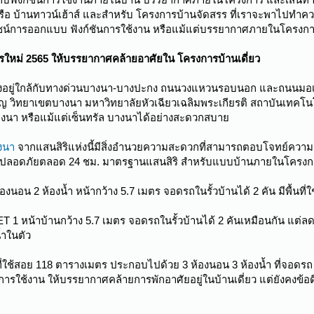
หรือ บ้านทาวน์เฮ้าส์ และสำหรับ โครงการบ้านจัดสรร ที่เราจะพาไปทำความ
 ดีไซน์การออกแบบ ฟังก์ชันการใช้งาน หรือแม้แต่บรรยากาศภายในโครงก
ใหม่ 2565 ให้บรรยากาศคล้ายอาศัยใน โครงการบ้านเดี่ยว
ตั้งอยู่ใกล้กับทางด่วนบางนา-บางปะกง ถนนวงแหวนรอบนอก และถนนมอเตอ
ชัญ วิทยาเขตบางนา มหาวิทยาลัยหัวเฉียวเฉลิมพระเกียรติ สถาบันเทคโน
บางนา หรือแม้แต่เซ็นทรัล บางนาได้อย่างสะดวกสบาย
างนา
จากแสนสิริแห่งนี้มีสิ่งอำนวยความสะดวกที่สามารถตอบโจทย์ความต
มปลอดภัยตลอด 24 ชม. มาตรฐานแสนสิริ สำหรับแบบบ้านภายในโครงการ
งนอน 2 ห้องน้ำ หน้ากว้าง 5.7 เมตร จอดรถในรั้วบ้านได้ 2 คัน มีพื้นที
MET 1 หน้าบ้านกว้าง 5.7 เมตร จอดรถในรั้วบ้านได้ 2 คันเหมือนกัน แต่ลดจ
้ำในตัว
ี่ใช้สอย 118 ตารางเมตร ประกอบไปด้วย 3 ห้องนอน 3 ห้องน้ำ ที่จอดรถ 2
ันการใช้งาน ให้บรรยากาศคล้ายการพักอาศัยอยู่ในบ้านเดี่ยว แต่ยังคงข้