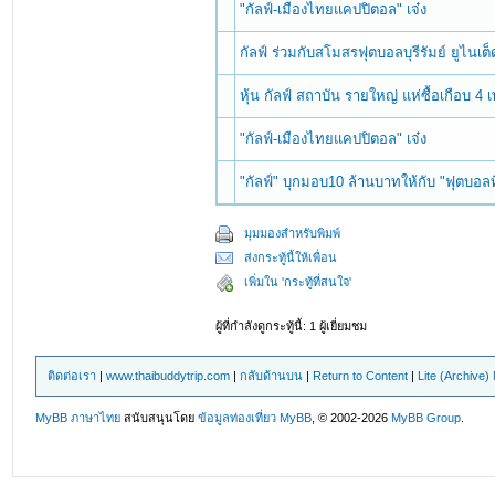
"กัลฟ์-เมืองไทยแคปปิตอล" เจ๋ง
กัลฟ์ ร่วมกับสโมสรฟุตบอลบุรีรัมย์ ยูไนเ
หุ้น กัลฟ์ สถาบัน รายใหญ่ แห่ซื้อเกือบ 4 เ
"กัลฟ์-เมืองไทยแคปปิตอล" เจ๋ง
"กัลฟ์" บุกมอบ10 ล้านบาทให้กับ "ฟุตบอ
มุมมองสำหรับพิมพ์
ส่งกระทู้นี้ให้เพื่อน
เพิ่มใน 'กระทู้ที่สนใจ'
ผู้ที่กำลังดูกระทู้นี้: 1 ผู้เยี่ยมชม
ติดต่อเรา
|
www.thaibuddytrip.com
|
กลับด้านบน
|
Return to Content
|
Lite (Archive
MyBB ภาษาไทย
สนับสนุนโดย
ข้อมูลท่องเที่ยว
MyBB
, © 2002-2026
MyBB Group
.