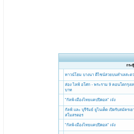
กระทู้
ทาวน์โฮม บางนา ดีไซน์สวยบนทำเลสะดวกได
ส่อง ไลฟ์ อโศก - พระราม 9 คอนโดกรุงเท
บาท
"กัลฟ์-เมืองไทยแคปปิตอล" เจ๋ง
กัลฟ์ และ บุรีรัมย์ ยูไนเต็ด เปิดรับสมัค
สโมสรดอร
"กัลฟ์-เมืองไทยแคปปิตอล" เจ๋ง