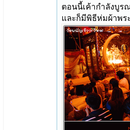
ตอนนี้เค้ากำลังบูรณ
และก็มีพิธีห่มผ้าพร