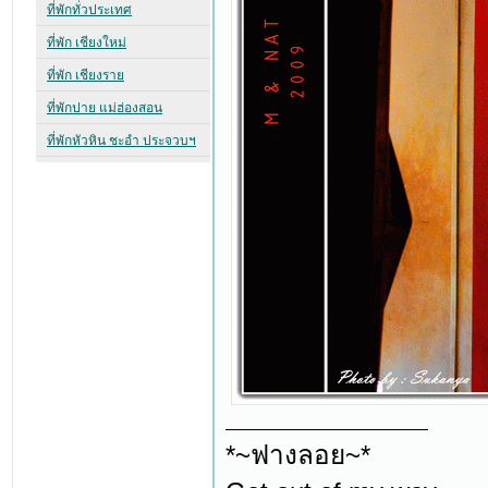
*~ฟางลอย~*