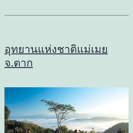
อุทยานแห่งชาติแม่เมย
จ.ตาก