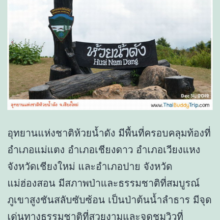
อุทยานแห่งชาติห้วยน้ำดัง มีพื้นที่ครอบคลุมท้องที่
อำเภอแม่แตง อำเภอเชียงดาว อำเภอเวียงแหง
จังหวัดเชียงใหม่ และอำเภอปาย จังหวัด
แม่ฮ่องสอน มีสภาพป่าและธรรมชาติที่สมบูรณ์
ภูเขาสูงชันสลับซับซ้อน เป็นป่าต้นน้ำลำธาร มีจุด
เด่นทางธรรมชาติที่สวยงามและจุดชมวิวที่