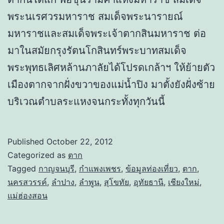
พระนเรศวรมหาราช สมเด็จพระนารายณ์
มหาราชและสมเด็จพระเจ้าตากสินมหาราช ต่อ
มาในสมัยกรุงรัตนโกสินทร์พระบาทสมเด็จ
พระพุทธเลิศหล้านภาลัยได้โปรดเกล้าฯ ให้ย้ายตัว
เมืองตากจากฝั่งขวาของแม่น้ำปิง มาตั้งยังฝั่งซ้าย
บริเวณตำบลระแหงจนกระทั้งทุกวันนี้
Published
October 22, 2012
Categorized as
ตาก
Tagged
กาญจนบุรี
,
กำแพงเพชร
,
ข้อมูลท่องเที่ยว
,
ตาก
,
นครสวรรค์
,
ลำปาง
,
ลำพูน
,
สุโขทัย
,
อุทัยธานี
,
เชียงใหม่
,
แม่ฮ่องสอน