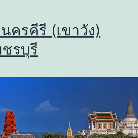
นครคีรี (เขาวัง)
พชรบุรี