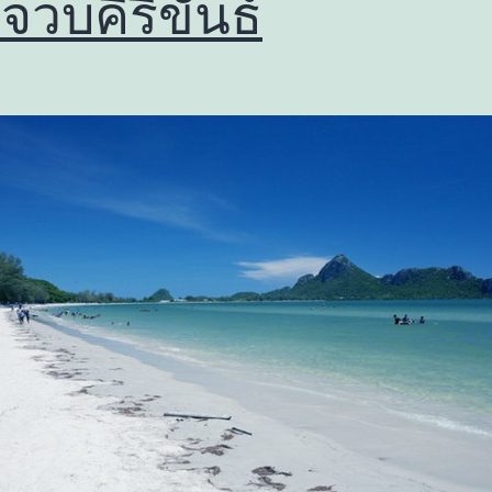
จวบคีรีขันธ์