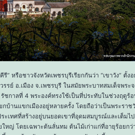
รี” หรือชาวจังหวัดเพชรบุรีเรียกกันว่า “เขาวัง” ตั้ง
รรย์ อ.เมือง จ.เพชรบุรี ในสมัยพระบาทสมเด็จพระจ
ัว รัชกาลที่ 4 พระองค์ทรงใช้เป็นที่ประทับในช่วงฤดูร
ขกบ้านแขกเมืองอยู่หลายครั้ง โดยถือว่าเป็นพระราชว
ะเทศที่สร้างอยู่บนยอดเขาที่อุดมสมบูรณ์และเต็มไป
ยใหญ่ โดยเฉพาะต้นลั่นทม ต้นไม้เก่าแก่ที่อายุร้อยกว่าป