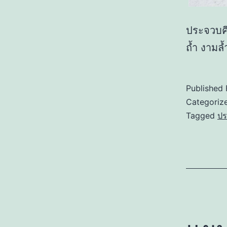
ประจวบคี
ถ้ำ งามล้
Published
Categoriz
Tagged
ปร