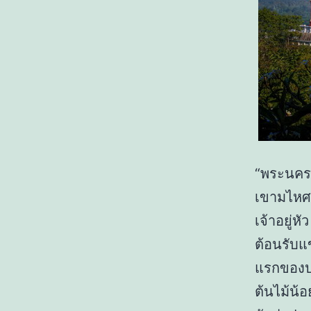
“พระนครคี
เขามไหศว
เจ้าอยู่ห
ต้อนรับแ
แรกของปร
ต้นไม้น้อ