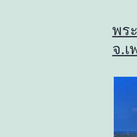
พระ
จ.เ