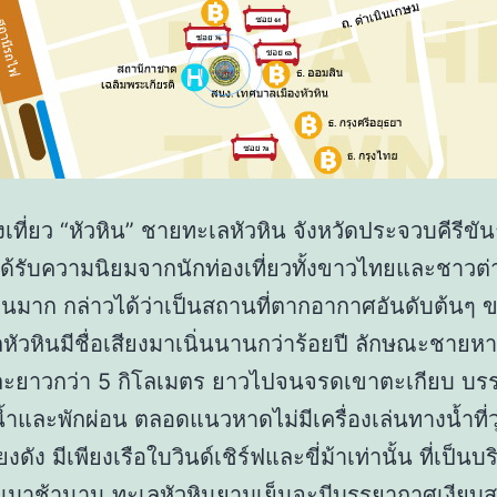
งเที่ยว “หัวหิน” ชายทะเลหัวหิน จังหวัดประจวบคีรีขันธ์
ะได้รับความนิยมจากนักท่องเที่ยวทั้งขาวไทยและชาวต่
นมาก กล่าวได้ว่าเป็นสถานที่ตากอากาศอันดับต้นๆ ข
หัวหินมีชื่อเสียงมาเนิ่นนานกว่าร้อยปี ลักษณะชายหาด
ะยาวกว่า 5 กิโลเมตร ยาวไปจนจรดเขาตะเกียบ บร
้ำและพักผ่อน ตลอดแนวหาดไม่มีเครื่องเล่นทางน้ำที่ว
ยงดัง มีเพียงเรือใบวินด์เชิร์ฟและขี่ม้าเท่านั้น ที่เป็นบร
นมาช้านาน ทะเลหัวหินยามเย็นจะมีบรรยากาศเงียบ