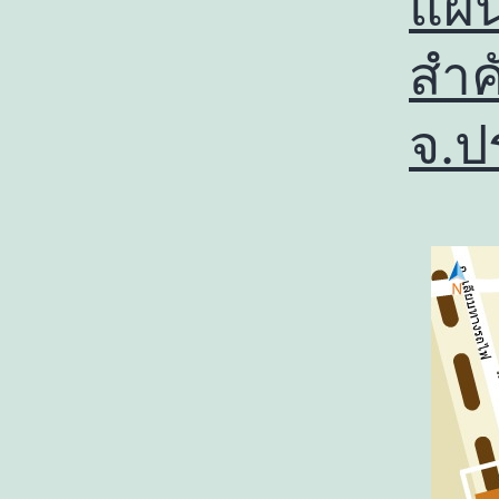
แผน
สำค
จ.ป