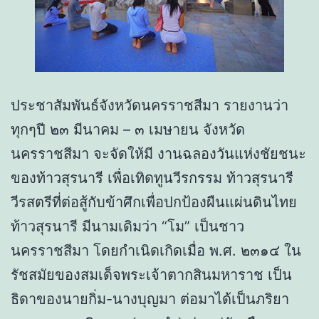
ประชาสัมพันธ์จังหวัดนครราชสีมา รายงานว่า
ทุกๆปี ๒๓ มีนาคม – ๓ เมษายน จังหวัด
นครราชสีมา จะจัดให้มี งานฉลองวันแห่งชัยชนะ
ของท้าวสุรนารี เพื่อเทิดทูนวีรกรรม ท้าวสุรนารี
วีรสตรีที่ต่อสู้กับข้าศึกเพื่อปกป้องผืนแผ่นดินไทย
ท้าวสุรนารี มีนามเดิมว่า “โม” เป็นชาว
นครราชสีมา โดยกำเนิดเกิดเมื่อ พ.ศ. ๒๓๑๔ ใน
รัชสมัยของสมเด็จพระเจ้าตากสินมหาราช เป็น
ธิดาของนายกิ่ม-นางบุญมา ต่อมาได้เป็นภริยา