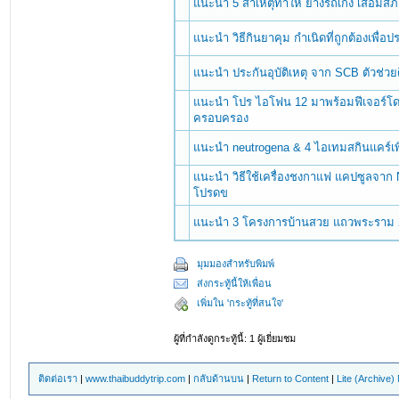
แนะนำ 5 สาเหตุทำให้ ยางรถเก๋ง เสื่อมสภา
แนะนำ วิธีกินยาคุม กำเนิดที่ถูกต้องเพื่อป
แนะนำ ประกันอุบัติเหตุ จาก SCB ตัวช่วย
แนะนำ โปร ไอโฟน 12 มาพร้อมฟีเจอร์โ
ครอบครอง
แนะนำ neutrogena & 4 ไอเทมสกินแคร์เพิ่
แนะนำ วิธีใช้เครื่องชงกาแฟ แคปซูลจาก N
โปรดข
แนะนำ 3 โครงการบ้านสวย แถวพระราม 2
มุมมองสำหรับพิมพ์
ส่งกระทู้นี้ให้เพื่อน
เพิ่มใน 'กระทู้ที่สนใจ'
ผู้ที่กำลังดูกระทู้นี้: 1 ผู้เยี่ยมชม
ติดต่อเรา
|
www.thaibuddytrip.com
|
กลับด้านบน
|
Return to Content
|
Lite (Archive