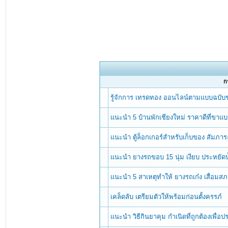
กร
รู้จักการ เทรดทอง ออนไลน์ตามแบบฉบับข
แนะนำ 5 บ้านพักเชียงใหม่ ราคาดีที่ขาแบก
แนะนำ ตู้ล็อกเกอร์สำหรับเก็บของ สัมภา
แนะนำ ยางรถขอบ 15 นุ่ม เงียบ ประหยัดน
แนะนำ 5 สาเหตุทำให้ ยางรถเก๋ง เสื่อมสภา
เคล็ดลับ เตรียมตัวให้พร้อมก่อนตั้งครรภ์
แนะนำ วิธีกินยาคุม กำเนิดที่ถูกต้องเพื่อป