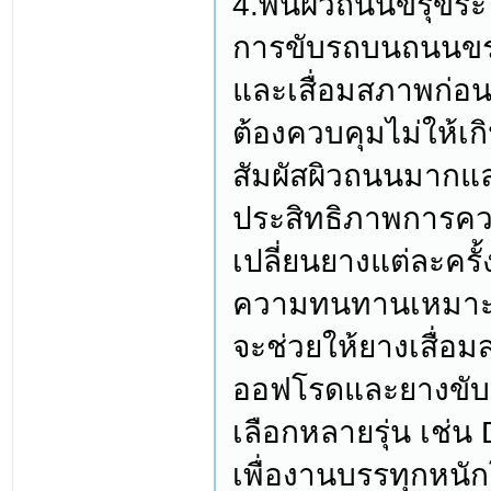
4.พื้นผิวถนนขรุขระ
การขับรถบนถนนขรุ
และเสื่อมสภาพก่อ
ต้องควบคุมไม่ให้เก
สัมผัสผิวถนนมากและ
ประสิทธิภาพการค
เปลี่ยนยางแต่ละครั้
ความทนทานเหมาะก
จะช่วยให้ยางเสื่อ
ออฟโรดและยางขับเค
เลือกหลายรุ่น เช่
เพื่องานบรรทุกหนั