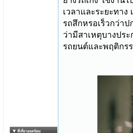
ยางรถเก๋ง ใช้งานไ
เวลาและระยะทาง เม
รถสึกหรอเร็วกว่าปก
ว่ามีสาเหตุบางประ
รถยนต์และพฤติกรรมก