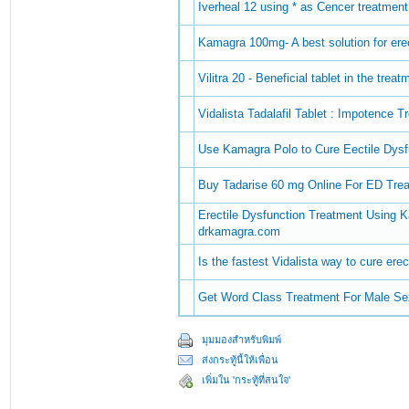
Iverheal 12 using * as Cencer treatment
Kamagra 100mg- A best solution for erec
Vilitra 20 - Beneficial tablet in the trea
Vidalista Tadalafil Tablet : Impotence 
Use Kamagra Polo to Cure Eectile Dysf
Buy Tadarise 60 mg Online For ED Trea
Erectile Dysfunction Treatment Using K
drkamagra.com
Is the fastest Vidalista way to cure erec
Get Word Class Treatment For Male S
มุมมองสำหรับพิมพ์
ส่งกระทู้นี้ให้เพื่อน
เพิ่มใน 'กระทู้ที่สนใจ'