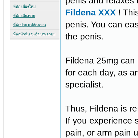
penis and relaxes 
Fildena XXX
! Thi
penis. You can easi
the penis.
Fildena 25mg can b
for each day, as 
specialist.
Thus, Fildena is r
If you experience 
pain, or arm pain up