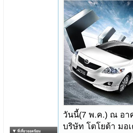
วันนี้(7 พ.ค.) ณ อ
บริษัท โตโยต้า มอเ