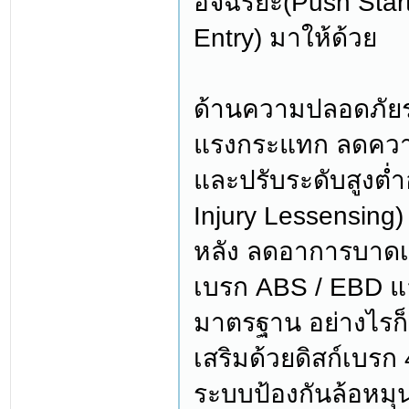
อัจฉริยะ(Push Star
Entry) มาให้ด้วย
ด้านความปลอดภัยระ
แรงกระแทก ลดควา
และปรับระดับสูงต่ำ
Injury Lessensin
หลัง ลดอาการบาดเจ
เบรก ABS / EBD แล
มาตรฐาน อย่างไรก
เสริมด้วยดิสก์เบร
ระบบป้องกันล้อหมุ