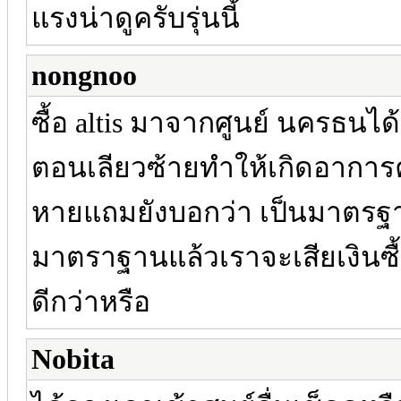
แรงน่าดูครับรุ่นนี้
nongnoo
ซื้อ altis มาจากศูนย์ นครธนได
ตอนเลียวซ้ายทำให้เกิดอาการคอ
หายแถมยังบอกว่า เป็นมาตรฐา
มาตราฐานแล้วเราจะเสียเงินซื
ดีกว่าหรือ
Nobita