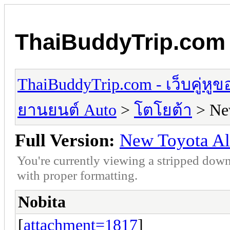
ThaiBuddyTrip.com - 
ThaiBuddyTrip.com - เว็บคู่หู
ยานยนต์ Auto
>
โตโยต้า
> New
Full Version:
New Toyota Alt
You're currently viewing a stripped down
with proper formatting.
Nobita
[
attachment=1817
]