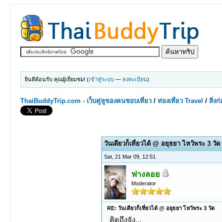
ยินดีต้อนรับ คุณผู้เยี่ยมชม! (
เข้าสู่ระบบ
—
ลงทะเบียน
)
ThaiBuddyTrip.com - เว็บคู่หูของคนชอบเที่ยว
/
ท่องเที่ยว Travel
/
สิ่ง
1 Votes - 5 Average
1
2
3
4
5
วันเดียวก็เที่ยวได้ @ อยุธยา ไหว้พระ 3 วัด
Sat, 21 Mar 09, 12:51
ฟางลอย
Moderator
RE: วันเดียวก็เที่ยวได้ @ อยุธยา ไหว้พระ 3 วัด
คิดถึงจัง...