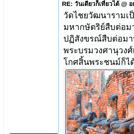
RE: วันเดียวก็เที่ยวได้ @ 
วัดไชยวัฒนารามเป
มหากษัตริย์สืบต่อม
ปฏิสังขรณ์สืบต่อม
พระบรมวงศานุวงศ์เ
โกศสิ้นพระชนม์ก็ได้