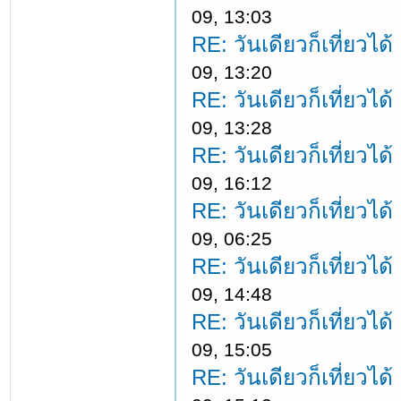
09, 13:03
RE: วันเดียวก็เที่ยวได
09, 13:20
RE: วันเดียวก็เที่ยวได
09, 13:28
RE: วันเดียวก็เที่ยวได
09, 16:12
RE: วันเดียวก็เที่ยวได
09, 06:25
RE: วันเดียวก็เที่ยวได
09, 14:48
RE: วันเดียวก็เที่ยวได
09, 15:05
RE: วันเดียวก็เที่ยวได