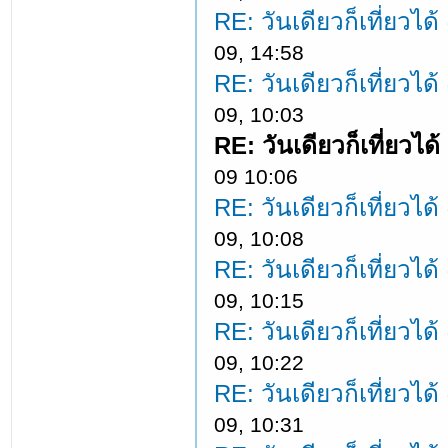
RE: วันเดียวก็เที่ยวได
09, 14:58
RE: วันเดียวก็เที่ยวได
09, 10:03
RE: วันเดียวก็เที่ยวได
09 10:06
RE: วันเดียวก็เที่ยวได
09, 10:08
RE: วันเดียวก็เที่ยวได
09, 10:15
RE: วันเดียวก็เที่ยวได
09, 10:22
RE: วันเดียวก็เที่ยวได
09, 10:31