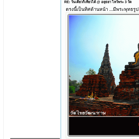
RE: วันเดียวก็เที่ยวได้ @ อยุธยา ไหว้พระ 3 วัด
ตรงนี้เป็นทิศด้านหน้า ...มีพระพุทธรูป