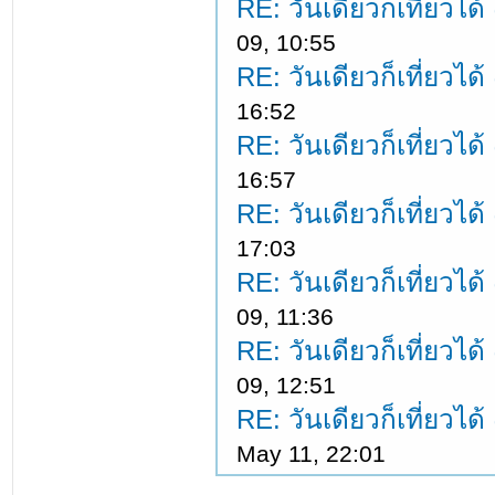
RE: วันเดียวก็เที่ยวได
09, 10:55
RE: วันเดียวก็เที่ยวได
16:52
RE: วันเดียวก็เที่ยวได
16:57
RE: วันเดียวก็เที่ยวได
17:03
RE: วันเดียวก็เที่ยวได
09, 11:36
RE: วันเดียวก็เที่ยวได
09, 12:51
RE: วันเดียวก็เที่ยวได
May 11, 22:01