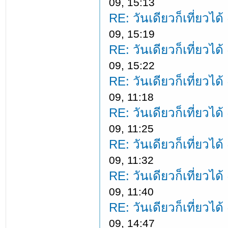
09, 15:13
RE: วันเดียวก็เที่ยวได
09, 15:19
RE: วันเดียวก็เที่ยวได
09, 15:22
RE: วันเดียวก็เที่ยวได
09, 11:18
RE: วันเดียวก็เที่ยวได
09, 11:25
RE: วันเดียวก็เที่ยวได
09, 11:32
RE: วันเดียวก็เที่ยวได
09, 11:40
RE: วันเดียวก็เที่ยวได
09, 14:47