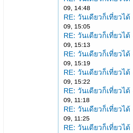
09, 14:48
RE: วันเดียวก็เที่ยวได
09, 15:05
RE: วันเดียวก็เที่ยวได
09, 15:13
RE: วันเดียวก็เที่ยวได
09, 15:19
RE: วันเดียวก็เที่ยวได
09, 15:22
RE: วันเดียวก็เที่ยวได
09, 11:18
RE: วันเดียวก็เที่ยวได
09, 11:25
RE: วันเดียวก็เที่ยวได