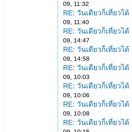
09, 11:32
RE: วันเดียวก็เที่ยวได
09, 11:40
RE: วันเดียวก็เที่ยวได
09, 14:47
RE: วันเดียวก็เที่ยวได
09, 14:58
RE: วันเดียวก็เที่ยวได
09, 10:03
RE: วันเดียวก็เที่ยวได
09, 10:06
RE: วันเดียวก็เที่ยวได
09, 10:08
RE: วันเดียวก็เที่ยวได
09, 10:15