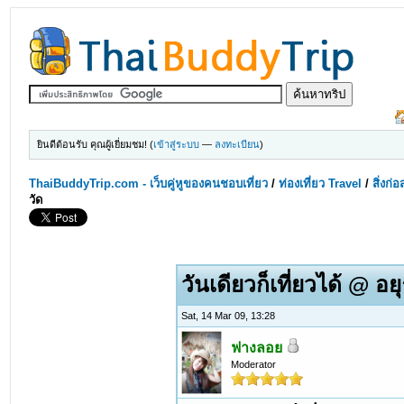
ยินดีต้อนรับ คุณผู้เยี่ยมชม! (
เข้าสู่ระบบ
—
ลงทะเบียน
)
ThaiBuddyTrip.com - เว็บคู่หูของคนชอบเที่ยว
/
ท่องเที่ยว Travel
/
สิ่งก่
วัด
วันเดียวก็เที่ยวได้ @ อ
Sat, 14 Mar 09, 13:28
ฟางลอย
Moderator