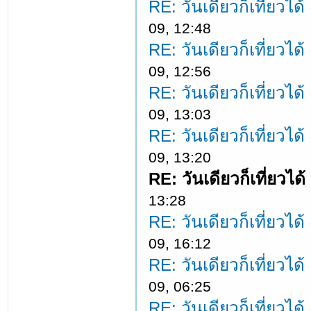
RE: วันเดียวก็เที่ยวได
09, 12:48
RE: วันเดียวก็เที่ยวได
09, 12:56
RE: วันเดียวก็เที่ยวได
09, 13:03
RE: วันเดียวก็เที่ยวได
09, 13:20
RE: วันเดียวก็เที่ยวได
13:28
RE: วันเดียวก็เที่ยวได
09, 16:12
RE: วันเดียวก็เที่ยวได
09, 06:25
RE: วันเดียวก็เที่ยวได