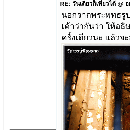
RE: วันเดียวก็เที่ยวได้ @ 
นอกจากพระพุทธรูป ก็
เค้าว่ากันว่า ให้อ
ครั้งเดียวนะ แล้วจะ