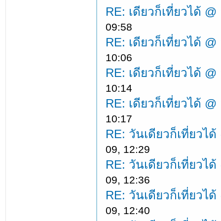
RE: เดียวก็เที่ยวได้ @
09:58
RE: เดียวก็เที่ยวได้ @
10:06
RE: เดียวก็เที่ยวได้ @
10:14
RE: เดียวก็เที่ยวได้ @
10:17
RE: วันเดียวก็เที่ยวได
09, 12:29
RE: วันเดียวก็เที่ยวได
09, 12:36
RE: วันเดียวก็เที่ยวได
09, 12:40