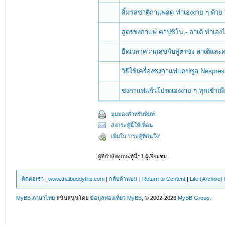
ลิ้มรสชาติกาแฟสด ทำเองง่าย ๆ ด้วย
สูตรชงกาแฟ คาปูชิโน่ - ลาเต้ ทำเอง
ยืดเวลาความสุขกับสูตรชง ลาเต้และคา
วิธีใช้เครื่องชงกาแฟแคปซูล Nespre
ชงกาแฟแก้วโปรดเองง่าย ๆ ทุกเช้าเพีย
มุมมองสำหรับพิมพ์
ส่งกระทู้นี้ให้เพื่อน
เพิ่มใน 'กระทู้ที่สนใจ'
ผู้ที่กำลังดูกระทู้นี้: 1 ผู้เยี่ยมชม
ติดต่อเรา
|
www.thaibuddytrip.com
|
กลับด้านบน
|
Return to Content
|
Lite (Archive
MyBB ภาษาไทย
สนับสนุนโดย
ข้อมูลท่องเที่ยว
MyBB
, © 2002-2026
MyBB Group
.