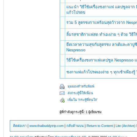
แนะนำ วิธีใช้เครื่องชงกาแฟ แคปซูลจาก N
แก้วโปรดข
รวม 5 สูตรชงกาแฟร้อนสุดว้าวจาก Nespr
ลิ้มรสชาติกาแฟสด ทำเองง่าย ๆ ด้วย วิธี
ยืดเวลาความสุขกับสูตรชง ลาเต้และคาปูชิโ
Nespresso
วิธีใช้เครื่องชงกาแฟแคปซูล Nespresso 
ชงกาแฟแก้วโปรดเองง่าย ๆ ทุกเช้าเพียงรู้
มุมมองสำหรับพิมพ์
ส่งกระทู้นี้ให้เพื่อน
เพิ่มใน 'กระทู้ที่สนใจ'
ผู้ที่กำลังดูกระทู้นี้: 1 ผู้เยี่ยมชม
ติดต่อเรา
|
www.thaibuddytrip.com
|
กลับด้านบน
|
Return to Content
|
Lite (Archive