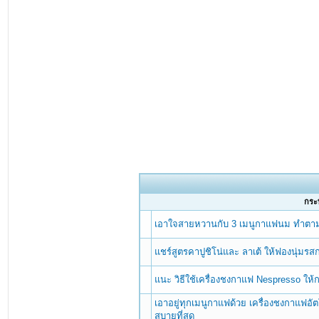
กระท
เอาใจสายหวานกับ 3 เมนูกาแฟนม ทำตามง
แชร์สูตรคาปูชิโน่และ ลาเต้ ให้ฟองนุ่
แนะ วิธีใช้เครื่องชงกาแฟ Nespresso ให้ก
เอาอยู่ทุกเมนูกาแฟด้วย เครื่องชงกาแฟอ
สบายที่สุด