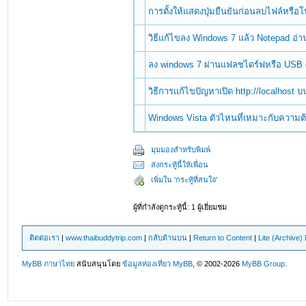
การตั้งให้แสดงปุ่มยืนยันก่อนลบไฟล์หรื
วิธีแก้ไขลง Windows 7 แล้ว Notepad อ่
ลง windows 7 ผ่านแฟลชไดร์ฟหรือ USB 
วิธีการแก้ไขปัญหาเปิด http://localhost 
Windows Vista ตัวไหนที่เหมาะกับความ
มุมมองสำหรับพิมพ์
ส่งกระทู้นี้ให้เพื่อน
เพิ่มใน 'กระทู้ที่สนใจ'
ผู้ที่กำลังดูกระทู้นี้: 1 ผู้เยี่ยมชม
ติดต่อเรา
|
www.thaibuddytrip.com
|
กลับด้านบน
|
Return to Content
|
Lite (Archive
MyBB ภาษาไทย
สนับสนุนโดย
ข้อมูลท่องเที่ยว
MyBB
, © 2002-2026
MyBB Group
.