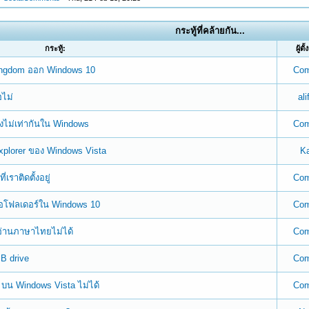
กระทู้ที่คล้ายกัน...
กระทู้:
ผู้ตั
ingdom ออก Windows 10
Co
อไม่
al
งไม่เท่ากันใน Windows
Co
xplorer ของ Windows Vista
Ka
เราติดตั้งอยู่
Co
รือโฟลเดอร์ใน Windows 10
Co
 อ่านภาษาไทยไม่ได้
Co
B drive
Co
t บน Windows Vista ไม่ได้
Co