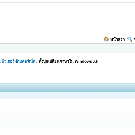
หน้าแรก
พิวเตอร์-อินเตอร์เน็ต
/
ตั้งปุ่มเปลี่ยนภาษาใน Windows XP